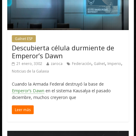
Galnet ESP
Descubierta célula durmiente de
Emperor’s Dawn
,
,
,
21 enero, 3302
zaroca
Federación
Galnet
Imperio
Noticias de la Galaxia
Cuando la Armada Federal destruyó la base de
Emperor’s Dawn
en el sistema Kausalya el pasado
diciembre, muchos creyeron que
Leer más