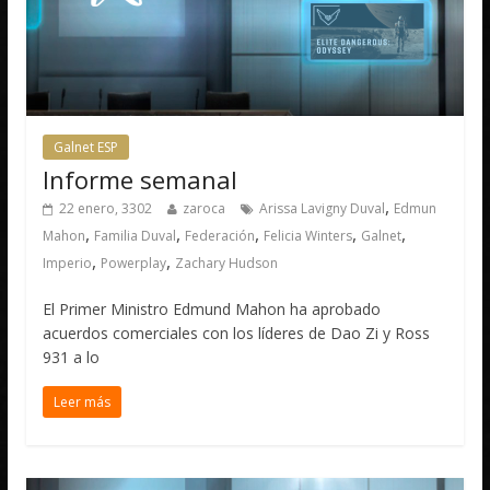
Galnet ESP
Informe semanal
,
22 enero, 3302
zaroca
Arissa Lavigny Duval
Edmun
,
,
,
,
,
Mahon
Familia Duval
Federación
Felicia Winters
Galnet
,
,
Imperio
Powerplay
Zachary Hudson
El Primer Ministro Edmund Mahon ha aprobado
acuerdos comerciales con los líderes de Dao Zi y Ross
931 a lo
Leer más