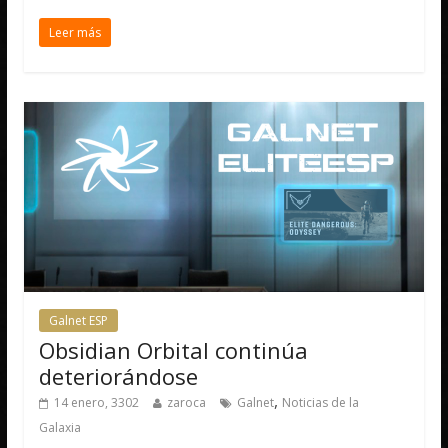
Leer más
Galnet ESP
Obsidian Orbital continúa
deteriorándose
,
14 enero, 3302
zaroca
Galnet
Noticias de la
Galaxia