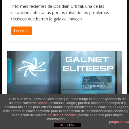
Informes recientes de Obsidian Orbital, una de las
estaciones afectadas por los misteriosos problemas
técnicos que barren la galaxia, indican
Leer más
Este sitio web utiliza cookies para que usted tenga la mejor experiencia de
usuario. Nuestros
socios
(incluidos Google) pueden almacener compartir y
estionar tus daots para ofrecer anuncios personalizados. Si continúa navegand
está dando su consentimiento para la aceptación de las mencionadas cookies y 
Galnet ESP
aceptación de nuestra
política de cookies
, pinche el enlace para mayor
información.
Sirius Corporation confirma el
plugin cooki
ACEPTAR