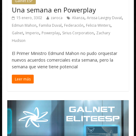
Galnet ESP
Una semana en Powerplay
,
,
15 enero, 3302
zaroca
Alianza
Arissa Lavigny Duval
,
,
,
,
Edmun Mahon
Familia Duval
Federación
Felicia Winters
,
,
,
,
Galnet
Imperio
Powerplay
Sirius Corporation
Zachary
Hudson
El Primer Ministro Edmund Mahon no pudo orquestar
nuevos acuerdos comerciales esta semana, pero la
semana que viene tiene potencial
Leer más