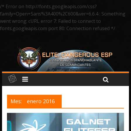
/* Error on http://fonts.googleapis.com/css?
family=Open+Sans%3A400%2C600&ver=6.6.4 : Something
went wrong: cURL error 7: Failed to connect to
fonts.googleapis.com port 80: Connection refused */
Mes:
enero 2016