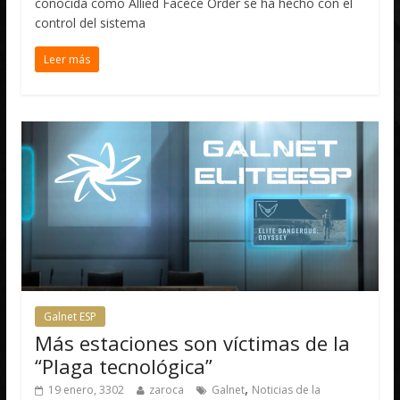
conocida como Allied Facece Order se ha hecho con el
control del sistema
Leer más
Galnet ESP
Más estaciones son víctimas de la
“Plaga tecnológica”
,
19 enero, 3302
zaroca
Galnet
Noticias de la