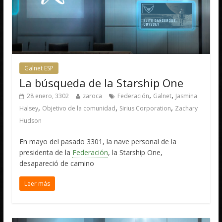
Galnet ESP
La búsqueda de la Starship One
,
,
28 enero, 3302
zaroca
Federación
Galnet
Jasmina
,
,
,
Halsey
Objetivo de la comunidad
Sirius Corporation
Zachary
Hudson
En mayo del pasado 3301, la nave personal de la
presidenta de la
Federación
, la Starship One,
desapareció de camino
Leer más