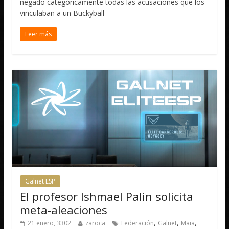
negado categóricamente todas las acusaciones que los
vinculaban a un Buckyball
Leer más
Galnet ESP
El profesor Ishmael Palin solicita
meta-aleaciones
,
,
,
21 enero, 3302
zaroca
Federación
Galnet
Maia