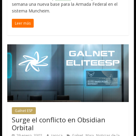
semana una nueva base para la Armada Federal en el
sistema Muncheim.
Leer más
Galnet ESP
Surge el conflicto en Obsidian
Orbital
,
,
29 enero, 3302
zaroca
Galnet
Maia
Noticias de la