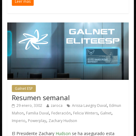
Leer más
Galnet ESP
Resumen semanal
,
29 enero, 3302
zaroca
Arissa Lavigny Duval
Edmun
,
,
,
,
,
Mahon
Familia Duval
Federación
Felicia Winters
Galnet
,
,
Imperio
Powerplay
Zachary Hudson
El Presidente Zachary
Hudson
se ha asegurado esta