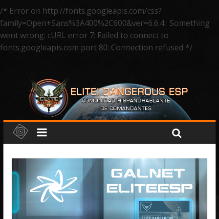
/* Error on http://fonts.googleapis.com/css?
family=Open+Sans%3A400%2C600&ver=6.6.4 : Something
went wrong: cURL error 7: Failed to connect to
fonts.googleapis.com port 80: Connection refused */