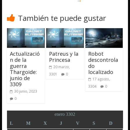
También te puede gustar
Actualizació
Patreus y la
Robot
n de la
Princesa
descontrola
guerra
do
20 marzo,
Thargoide:
localizado
3301
0
junio de
17 agosto,
3309
3304
0
30 junio, 2023
0
enero 3302
L
M
X
J
V
S
D