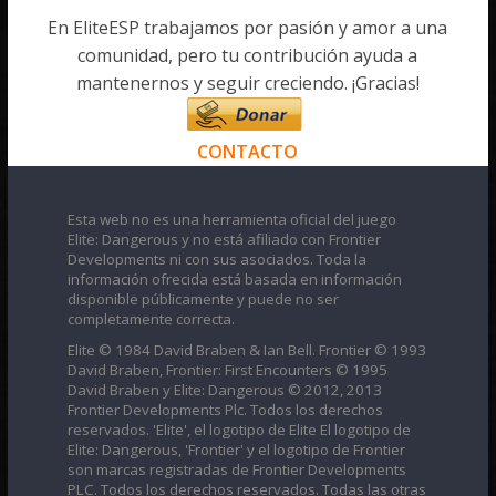
En EliteESP trabajamos por pasión y amor a una
comunidad, pero tu contribución ayuda a
mantenernos y seguir creciendo. ¡Gracias!
CONTACTO
Esta web no es una herramienta oficial del juego
Elite: Dangerous y no está afiliado con Frontier
Developments ni con sus asociados. Toda la
información ofrecida está basada en información
disponible públicamente y puede no ser
completamente correcta.
Elite © 1984 David Braben & Ian Bell. Frontier © 1993
David Braben, Frontier: First Encounters © 1995
David Braben y Elite: Dangerous © 2012, 2013
Frontier Developments Plc. Todos los derechos
reservados. 'Elite', el logotipo de Elite El logotipo de
Elite: Dangerous, 'Frontier' y el logotipo de Frontier
son marcas registradas de Frontier Developments
PLC. Todos los derechos reservados. Todas las otras