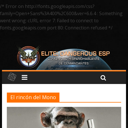
/* Error on http://fonts.googleapis.com/css?
family=Open+Sans%3A400%2C600&ver=6.6.4 : Something
went wrong: cURL error 7: Failed to connect to
fonts.googleapis.com port 80: Connection refused */
El rincón del Mono