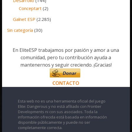
Desarrollo
(144)
Conceptart
(2)
Galnet ESP
(2.285)
Sin categoría
(30)
En EliteESP trabajamos por pasión y amor a una
comunidad, pero tu contribución ayuda a
mantenernos y seguir creciendo. ¡Gracias!
CONTACTO
Esta web no es una herramienta oficial del juego
Elite: Dangerous y no está afiliado con Frontier
Developments ni con sus asociados. Toda la
información ofrecida está basada en información
disponible públicamente y puede no ser
completamente correcta.