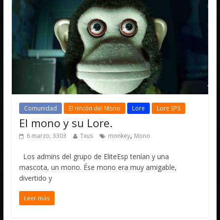
Comunidad
El rincón del Mono
Lore
Lore SPS
El mono y su Lore.
,
6 marzo, 3303
Txus
monkey
Mono
Los admins del grupo de EliteEsp tenían y una
mascota, un mono. Ése mono era muy amigable,
divertido y
Leer más