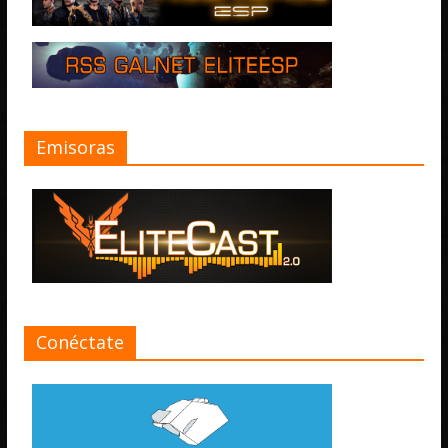
Emisoras
Conéctate