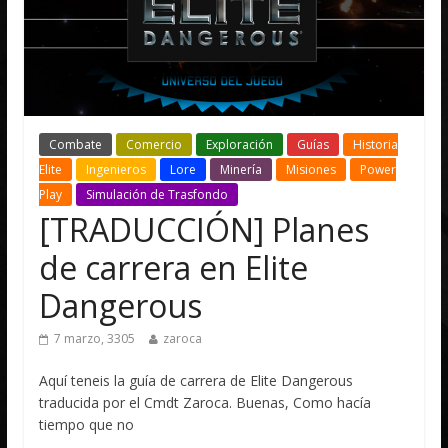
Combate
Comercio
Exploración
Guías
Historia
Elite
Ingenieros
Lore
Minería
Misiones
Power
Play
Simulación de Trasfondo
[TRADUCCIÓN] Planes
de carrera en Elite
Dangerous
7 marzo, 3305
zaroca
Aquí teneis la guía de carrera de Elite Dangerous
traducida por el Cmdt Zaroca. Buenas, Como hacía
tiempo que no