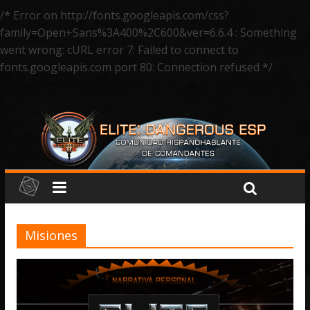
/* Error on http://fonts.googleapis.com/css?
family=Open+Sans%3A400%2C600&ver=6.6.4 : Something
went wrong: cURL error 7: Failed to connect to
fonts.googleapis.com port 80: Connection refused */
Misiones