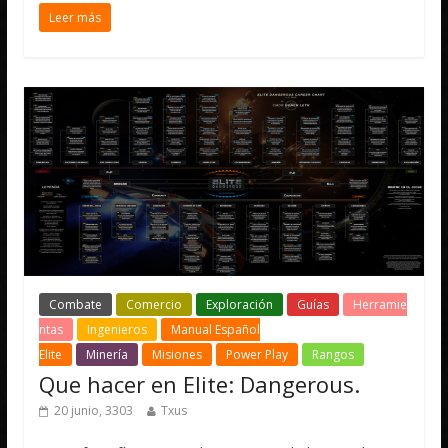
Leer más
Combate
Comercio
Exploración
Guías
Herramie
ntas
Ingenieros
Manual Español
Elite
Minería
Misiones
Power Play
Rangos
Que hacer en Elite: Dangerous.
20 junio, 3303
Txus