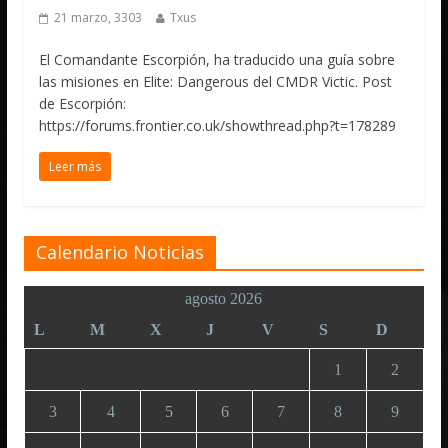
21 marzo, 3303
Txus
El Comandante Escorpión, ha traducido una guía sobre
las misiones en Elite: Dangerous del CMDR Victic. Post
de Escorpión:
https://forums.frontier.co.uk/showthread.php?t=178289
Leer más
Calendario Noticias
agosto 2026
L
M
X
J
V
S
D
1
2
3
4
5
6
7
8
9