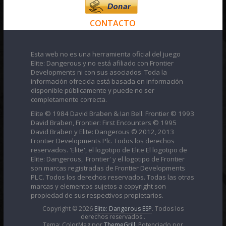
CONTACTO
Esta web no es una herramienta oficial del juego
Elite: Dangerous y no está afiliado con Frontier
Developments ni con sus asociados. Toda la
información ofrecida está basada en información
disponible públicamente y puede no ser
completamente correcta.
Elite © 1984 David Braben & Ian Bell. Frontier © 1993
David Braben, Frontier: First Encounters © 1995
David Braben y Elite: Dangerous © 2012, 2013
Frontier Developments Plc. Todos los derechos
reservados. 'Elite', el logotipo de Elite El logotipo de
Elite: Dangerous, 'Frontier' y el logotipo de Frontier
son marcas registradas de Frontier Developments
PLC. Todos los derechos reservados. Todas las otras
marcas y elementos sujetos a copyright son
propiedad de sus respectivos propietarios.
Copyright © 2026
Elite: Dangerous ESP
. Todos los
derechos reservados..
Tema: ColorMag por
ThemeGrill
. Potenciado por