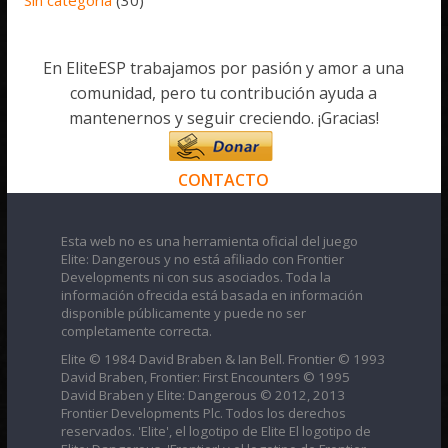
En EliteESP trabajamos por pasión y amor a una
comunidad, pero tu contribución ayuda a
mantenernos y seguir creciendo. ¡Gracias!
CONTACTO
Esta web no es una herramienta oficial del juego
Elite: Dangerous y no está afiliado con Frontier
Developments ni con sus asociados. Toda la
información ofrecida está basada en información
disponible públicamente y puede no ser
completamente correcta.
Elite © 1984 David Braben & Ian Bell. Frontier © 1993
David Braben, Frontier: First Encounters © 1995
David Braben y Elite: Dangerous © 2012, 2013
Frontier Developments Plc. Todos los derechos
reservados. 'Elite', el logotipo de Elite El logotipo de