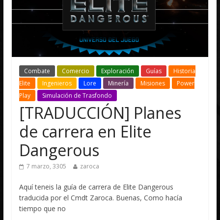
Combate
Comercio
Exploración
Guías
Historia
Elite
Ingenieros
Lore
Minería
Misiones
Power
Play
Simulación de Trasfondo
[TRADUCCIÓN] Planes
de carrera en Elite
Dangerous
7 marzo, 3305
zaroca
Aquí teneis la guía de carrera de Elite Dangerous
traducida por el Cmdt Zaroca. Buenas, Como hacía
tiempo que no