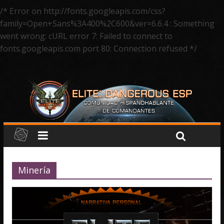
/* Error on http://fonts.googleapis.com/css?
family=Open+Sans%3A400%2C600&ver=6.6.4 : Something
went wrong: cURL error 7: Failed to connect to
fonts.googleapis.com port 80: Connection refused */
Minería