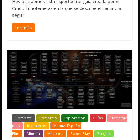
Hoy os traemos esta espectacular guía creada por el
Cmdt. Tunotemetas en la que se describe el camino a
seguir
Leer más
Combate
Comercio
Exploración
Guías
Herramie
ntas
Ingenieros
Manual Español
Elite
Minería
Misiones
Power Play
Rangos