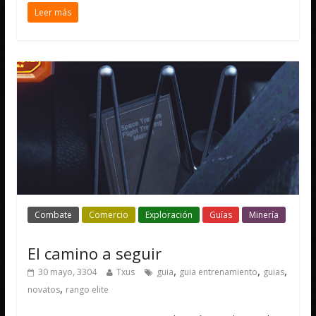
Leer más
Combate
Comercio
Exploración
Guías
Minería
El camino a seguir
,
,
,
30 mayo, 3304
Txus
guia
guia entrenamiento
guias
,
novatos
rango elite