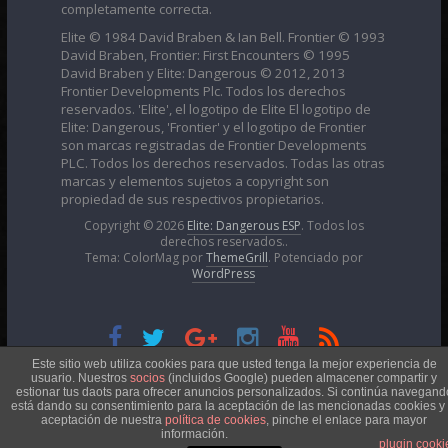
completamente correcta.
Elite © 1984 David Braben & Ian Bell. Frontier © 1993
David Braben, Frontier: First Encounters © 1995
David Braben y Elite: Dangerous © 2012, 2013
Frontier Developments Plc. Todos los derechos
reservados. 'Elite', el logotipo de Elite El logotipo de
Elite: Dangerous, 'Frontier' y el logotipo de Frontier
son marcas registradas de Frontier Developments
PLC. Todos los derechos reservados. Todas las otras
marcas y elementos sujetos a copyright son
propiedad de sus respectivos propietarios.
Copyright © 2026
Elite: Dangerous ESP
. Todos los
derechos reservados..
Tema: ColorMag por
ThemeGrill
. Potenciado por
WordPress
Esta obra está bajo una
Licencia Creative Commons
Este sitio web utiliza cookies para que usted tenga la mejor experiencia de
usuario. Nuestros
socios
(incluidos Google) pueden almacener compartir y
estionar tus daots para ofrecer anuncios personalizados. Si continúa navegand
está dando su consentimiento para la aceptación de las mencionadas cookies y 
Atribución-NoComercial 4.0 Internacional
aceptación de nuestra
política de cookies
, pinche el enlace para mayor
información.
plugin cooki