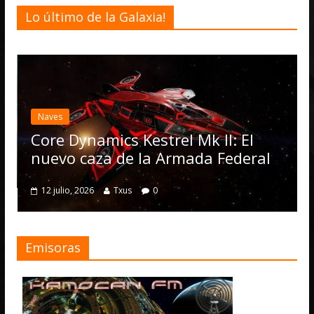
Lo último de la Galaxia!
Desarrollo
Noticias
Elite Dangerou
actualización 4
Operations, el
ics Kestrel Mk II: El
numerosas me
a de la Armada Federal
4 julio, 2026
Txus
Txus
0
Emisoras