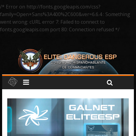
/* Error on http://fonts.googleapis.com/css?
family=Open+Sans%3A400%2C600&ver=6.6.4 : Something
went wrong: cURL error 7: Failed to connect to
fonts.googleapis.com port 80: Connection refused */