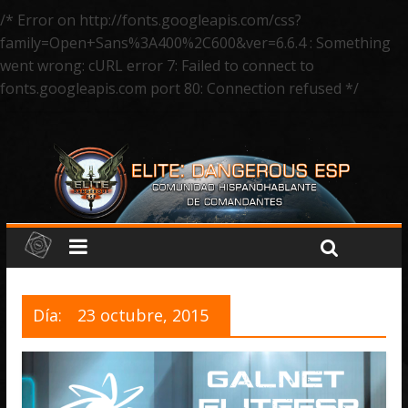
/* Error on http://fonts.googleapis.com/css?
family=Open+Sans%3A400%2C600&ver=6.6.4 : Something
went wrong: cURL error 7: Failed to connect to
fonts.googleapis.com port 80: Connection refused */
Día:
23 octubre, 2015