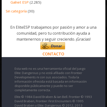
Galnet ESP
(2.285)
Sin categoría
(30)
En EliteESP trabajamos por pasión y amor a una
comunidad, pero tu contribución ayuda a
mantenernos y seguir creciendo. ¡Gracias!
CONTACTO
Esta web no es una herramienta oficial del juego
Elite: Dangerous y no está afiliado con Frontier
Developments ni con sus asociados. Toda la
información ofrecida está basada en información
disponible públicamente y puede no ser
completamente correcta.
Elite © 1984 David Braben & Ian Bell. Frontier © 1993
David Braben, Frontier: First Encounters © 1995
David Braben y Elite: Dangerous © 2012, 2013