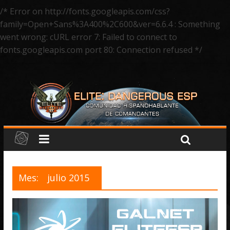
/* Error on http://fonts.googleapis.com/css?
family=Open+Sans%3A400%2C600&ver=6.6.4 : Something
went wrong: cURL error 7: Failed to connect to
fonts.googleapis.com port 80: Connection refused */
Mes:
julio 2015