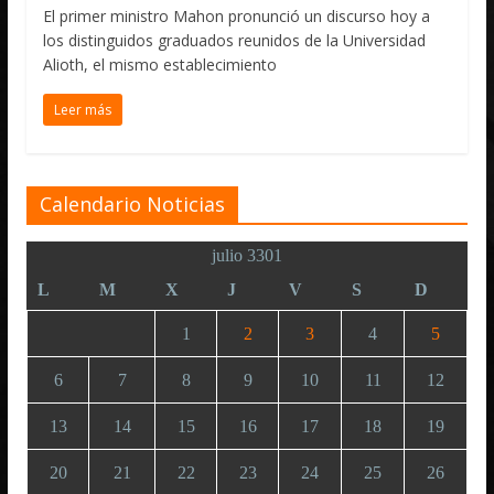
El primer ministro Mahon pronunció un discurso hoy a
los distinguidos graduados reunidos de la Universidad
Alioth, el mismo establecimiento
Leer más
Calendario Noticias
julio 3301
L
M
X
J
V
S
D
1
2
3
4
5
6
7
8
9
10
11
12
13
14
15
16
17
18
19
20
21
22
23
24
25
26