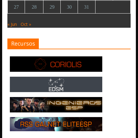
27
28
29
30
31
« Jun
Oct »
Recursos