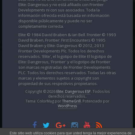
Elite: Dangerous y no está afiliado con Frontier
Developments ni con sus asociados. Toda la
información ofrecida está basada en información
disponible públicamente y puede no ser
completamente correcta.
Elite © 1984 David Braben & Ian Bell. Frontier © 1993
David Braben, Frontier: First Encounters © 1995
David Braben y Elite: Dangerous © 2012, 2013
Frontier Developments Plc. Todos los derechos
reservados. 'Elite', el logotipo de Elite El logotipo de
Elite: Dangerous, 'Frontier' y el logotipo de Frontier
son marcas registradas de Frontier Developments
PLC. Todos los derechos reservados. Todas las otras
marcas y elementos sujetos a copyright son
propiedad de sus respectivos propietarios.
Copyright © 2026
Elite: Dangerous ESP
. Todos los
derechos reservados..
Tema: ColorMag por
ThemeGrill
. Potenciado por
WordPress
Esta obra está bajo una
Licencia Creative Commons
Este sitio web utiliza cookies para que usted tenga la mejor experiencia de