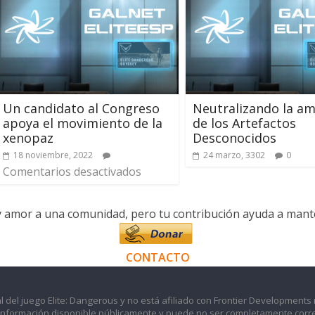
Un candidato al Congreso
Neutralizando la a
apoya el movimiento de la
de los Artefactos
xenopaz
Desconocidos
18 noviembre, 2022
24 marzo, 3302
0
Comentarios desactivados
y amor a una comunidad, pero tu contribución ayuda a manten
CONTACTO
l del juego Elite: Dangerous y no está afiliado con Frontier Developments 
información disponible públicamente y puede no ser completamente corre