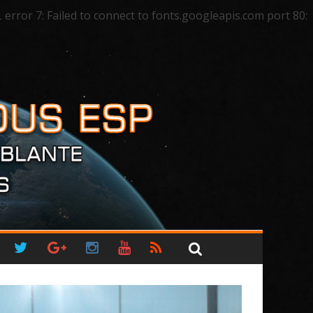
ror 7: Failed to connect to fonts.googleapis.com port 80: