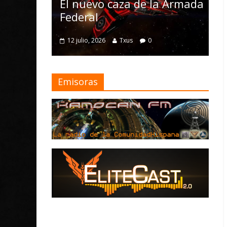
Nomad y numerosas
caza de la Armada
mejoras
4 julio, 2026
Txus
0
Txus
0
Emisoras