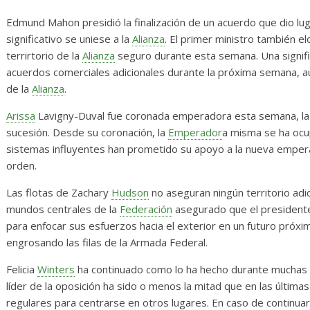
Diario de Desarrollo de
Initia
Mayo de 2026
Edmund Mahon presidió la finalización de un acuerdo que dio lu
14 abril,
significativo se uniese a la
Alianza
. El primer ministro también e
28 mayo, 2026
Txus
0
terrirtorio de la
Alianza
seguro durante esta semana. Una signifi
acuerdos comerciales adicionales durante la próxima semana, 
de la
Alianza
.
Arissa
Lavigny-Duval fue coronada emperadora esta semana, la so
sucesión. Desde su coronación, la
Emperador
a misma se ha ocup
sistemas influyentes han prometido su apoyo a la nueva emperado
orden.
Las flotas de Zachary
Hudson
no aseguran ningún territorio adic
mundos centrales de la
Federación
asegurado que el presidente
para enfocar sus esfuerzos hacia el exterior en un futuro próx
engrosando las filas de la Armada Federal.
Felicia
Winters
ha continuado como lo ha hecho durante muchas s
líder de la oposición ha sido o menos la mitad que en las últim
regulares para centrarse en otros lugares. En caso de continua