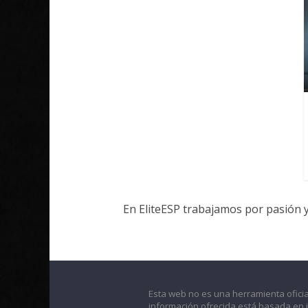
En EliteESP trabajamos por pasión 
Esta web no es una herramienta oficia
información ofrecida está basada en 