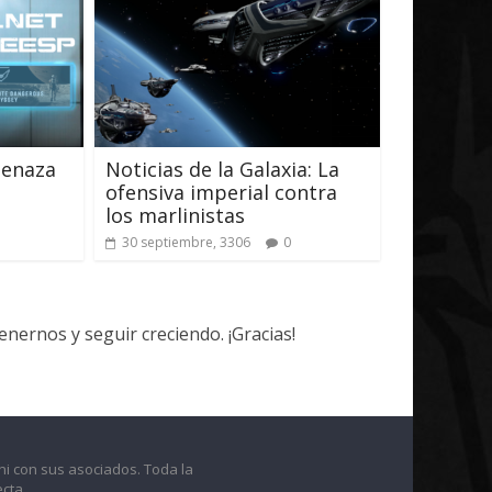
menaza
Noticias de la Galaxia: La
ofensiva imperial contra
los marlinistas
30 septiembre, 3306
0
ernos y seguir creciendo. ¡Gracias!
ni con sus asociados. Toda la
cta.