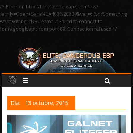
/* Error on http://fonts.googleapis.com/css?
family=Open+Sans%3A400%2C600&ver=6.6.4 : Something
went wrong: cURL error 7: Failed to connect to
fonts.googleapis.com port 80: Connection refused */
Día:
13 octubre, 2015