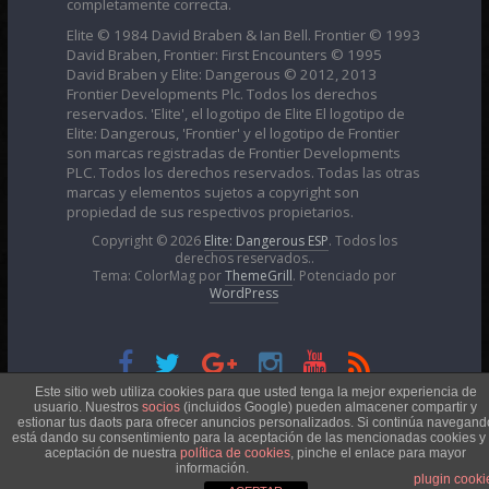
completamente correcta.
Elite © 1984 David Braben & Ian Bell. Frontier © 1993
David Braben, Frontier: First Encounters © 1995
David Braben y Elite: Dangerous © 2012, 2013
Frontier Developments Plc. Todos los derechos
reservados. 'Elite', el logotipo de Elite El logotipo de
Elite: Dangerous, 'Frontier' y el logotipo de Frontier
son marcas registradas de Frontier Developments
PLC. Todos los derechos reservados. Todas las otras
marcas y elementos sujetos a copyright son
propiedad de sus respectivos propietarios.
Copyright © 2026
Elite: Dangerous ESP
. Todos los
derechos reservados..
Tema: ColorMag por
ThemeGrill
. Potenciado por
WordPress
Esta obra está bajo una
Licencia Creative Commons
Este sitio web utiliza cookies para que usted tenga la mejor experiencia de
usuario. Nuestros
socios
(incluidos Google) pueden almacener compartir y
estionar tus daots para ofrecer anuncios personalizados. Si continúa navegand
está dando su consentimiento para la aceptación de las mencionadas cookies y 
Atribución-NoComercial 4.0 Internacional
aceptación de nuestra
política de cookies
, pinche el enlace para mayor
información.
plugin cooki