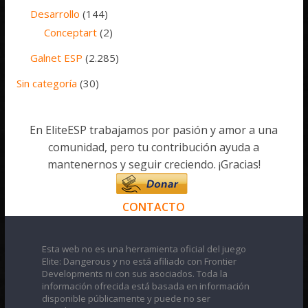
Desarrollo
(144)
Conceptart
(2)
Galnet ESP
(2.285)
Sin categoría
(30)
En EliteESP trabajamos por pasión y amor a una
comunidad, pero tu contribución ayuda a
mantenernos y seguir creciendo. ¡Gracias!
CONTACTO
Esta web no es una herramienta oficial del juego
Elite: Dangerous y no está afiliado con Frontier
Developments ni con sus asociados. Toda la
información ofrecida está basada en información
disponible públicamente y puede no ser