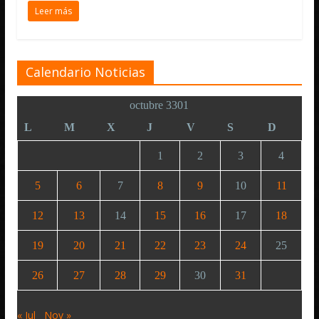
Leer más
Calendario Noticias
octubre 3301
L
M
X
J
V
S
D
1
2
3
4
5
6
7
8
9
10
11
12
13
14
15
16
17
18
19
20
21
22
23
24
25
26
27
28
29
30
31
« Jul
Nov »