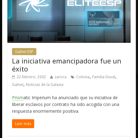
Galnet ESP
La iniciativa emancipadora fue un
éxito
,
,
22 febrero, 3302
zaroca
Colonia
Familia Duval
,
Galnet
Noticias de la Galaxia
Prism
atic Imperium ha anunciado que su iniciativa de
liberar esclavos por contrato ha sido acogida con una
respuesta enormemente positiva.
Leer más