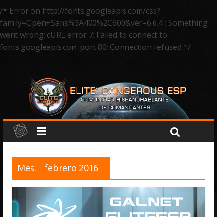
/* Error on http://fonts.googleapis.com/css?
family=Open+Sans%3A400%2C600&ver=6.6.4 : Something
went wrong: cURL error 7: Failed to connect to
fonts.googleapis.com port 80: Connection refused */
Mes:
febrero 2016