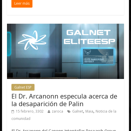
Leer más
Galnet ESP
El Dr. Arcanonn especula acerca de
la desaparición de Palin
,
,
15 febrero, 3302
zaroca
Galnet
Maia
Noticia de la
comunidad
El Dr. Arcanonn del Canonn Interstellar Research Group