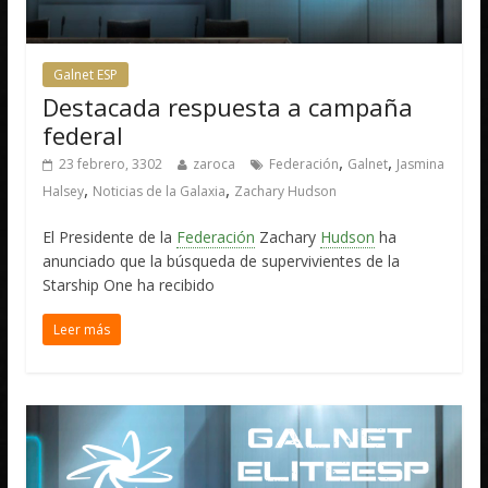
Galnet ESP
Destacada respuesta a campaña
federal
,
,
23 febrero, 3302
zaroca
Federación
Galnet
Jasmina
,
,
Halsey
Noticias de la Galaxia
Zachary Hudson
El Presidente de la
Federación
Zachary
Hudson
ha
anunciado que la búsqueda de supervivientes de la
Starship One ha recibido
Leer más