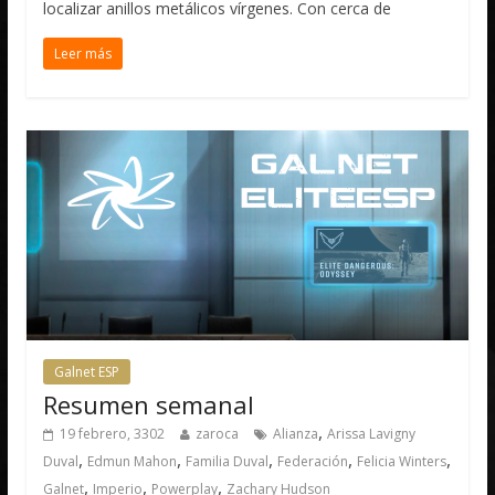
localizar anillos metálicos vírgenes. Con cerca de
Leer más
Galnet ESP
Resumen semanal
,
19 febrero, 3302
zaroca
Alianza
Arissa Lavigny
,
,
,
,
,
Duval
Edmun Mahon
Familia Duval
Federación
Felicia Winters
,
,
,
Galnet
Imperio
Powerplay
Zachary Hudson