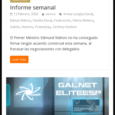
Informe semanal
,
12 febrero, 3302
zaroca
Arissa Lavigny Duval
,
,
,
,
Edmun Mahon
Familia Duval
Federación
Felicia Winters
,
,
,
Galnet
Imperio
Powerplay
Zachary Hudson
El Primer Ministro Edmund Mahon no ha conseguido
firmar ningún acuerdo comercial esta semana, al
fracasar las negociaciones con delegados
Leer más