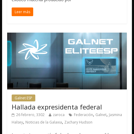
Leer más
Galnet ESP
Hallada expresidenta federal
,
,
26 febrero, 3302
zaroca
Federación
Galnet
Jasmina
,
,
Halsey
Noticias de la Galaxia
Zachary Hudson