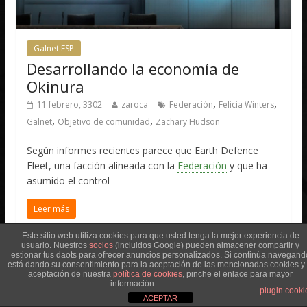
Galnet ESP
Desarrollando la economía de
Okinura
,
,
11 febrero, 3302
zaroca
Federación
Felicia Winters
,
,
Galnet
Objetivo de comunidad
Zachary Hudson
Según informes recientes parece que Earth Defence
Fleet, una facción alineada con la
Federación
y que ha
asumido el control
Leer más
Este sitio web utiliza cookies para que usted tenga la mejor experiencia de
usuario. Nuestros
socios
(incluidos Google) pueden almacener compartir y
estionar tus daots para ofrecer anuncios personalizados. Si continúa navegand
está dando su consentimiento para la aceptación de las mencionadas cookies y 
aceptación de nuestra
política de cookies
, pinche el enlace para mayor
información.
plugin cooki
ACEPTAR