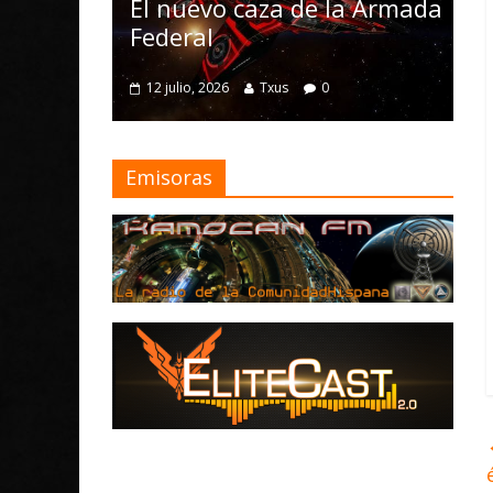
Nomad y numerosas
o caza de la Armada
mejoras
4 julio, 2026
Txus
0
026
Txus
0
Emisoras