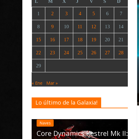
L
M
X
J
V
S
D
1
2
3
4
5
6
7
8
9
10
11
12
13
14
15
16
17
18
19
20
21
22
23
24
25
26
27
28
29
« Ene
Mar »
Lo último de la Galaxia!
Desarrollo
Noticias
Elite Dangerous reci
actualización 4.4.0: 
las Operations, el ve
namics Kestrel Mk II: