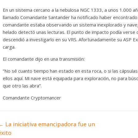
Diario de Desarrollo de
Init
Mayo de 2026
En un sistema cercano a la nebulosa NGC 1333, a unos 1.000 año
14 ab
llamado Comandante Santander ha notificado haber encontrado 
28 mayo, 2026
Txus
0
comandante estaba observando un sistema inexplorado y navega
helado detectó unas lecturas. El punto de impacto podía verse 
descendió a investigarlo en su VRS. Afortunadamente su ASP E
carga.
El comandante dijo en una transmisión:
“No sé cuanto tiempo han estado en esta roca, o si las cápsul
ellos aquí. Mi nave está equipada para exploración, no para bús
que otro las abra”.
Comandante Cryptomancer
←
La iniciativa emancipadora fue un
éxito