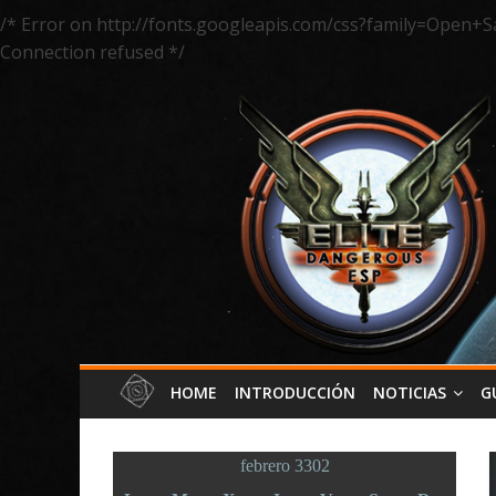
/* Error on http://fonts.googleapis.com/css?family=Open+S
Connection refused */
HOME
INTRODUCCIÓN
NOTICIAS
G
febrero 3302