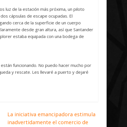
iative Concludes
Unica
s luz de la estación más próxima, un piloto
ril, 2026
Txus
0
7 abril, 2026
Txus
0
dos cápsulas de escape ocupadas. El
ndo cerca de la superficie de un cuerpo
claramente desde gran altura, así que Santander
xplorer estaba equipada con una bodega de
as están funcionando. No puedo hacer mucho por
queda y rescate. Les llevaré a puerto y dejaré
La iniciativa emancipadora estimula
inadvertidamente el comercio de