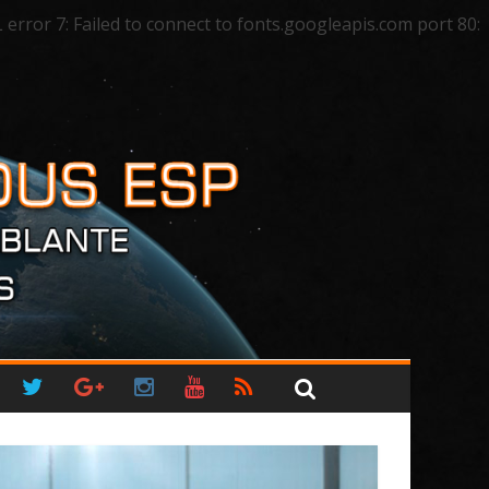
ror 7: Failed to connect to fonts.googleapis.com port 80: