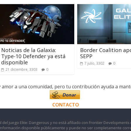
Noticias de la Galaxia:
Border Coalition ap
Type-10 Defender ya está
SEPP
disponible
7 julio, 3302
0
21 diciembre, 3303
0
y amor a una comunidad, pero tu contribución ayuda a manten
CONTACTO
l del juego Elite: Dangerous y no está afiliado con Frontier Developments 
información disponible públicamente y puede no ser completamente corre