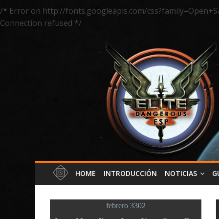
/* Error on http://fonts.googleapis.com/css?family=Open+S
Connection refused */
HOME
INTRODUCCIÓN
NOTICIAS
G
febrero 3302