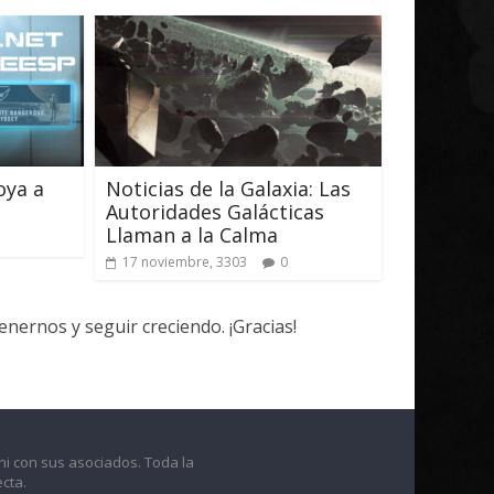
oya a
Noticias de la Galaxia: Las
Autoridades Galácticas
Llaman a la Calma
17 noviembre, 3303
0
ernos y seguir creciendo. ¡Gracias!
ni con sus asociados. Toda la
cta.