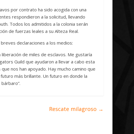
o de
Initiative Concludes
Un
clavos por contrato ha sido acogida con una
14 abril, 2026
Txus
0
7 a
tes respondieron a la solicitud, llevando
buth. Todos los admitidos a la colonia serán
ón de fuerzas leales a su Alteza Real.
s breves declaraciones a los medios:
a liberación de miles de esclavos. Me gustaría
gators Guild que ayudaron a llevar a cabo esta
tes que nos han apoyado. Hay mucho camino que
 futuro más brillante. Un futuro en donde la
o bárbaro”.
Rescate milagroso
→