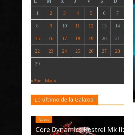
L
M
X
J
V
S
D
1
2
3
4
5
6
7
8
9
10
11
12
13
14
15
16
17
18
19
20
21
22
23
24
25
26
27
28
29
« Ene
Mar »
Lo último de la Galaxia!
Desarroll
Elite 
actual
de
Naves
las Op
oida
Core Dynamics Kestrel Mk II: