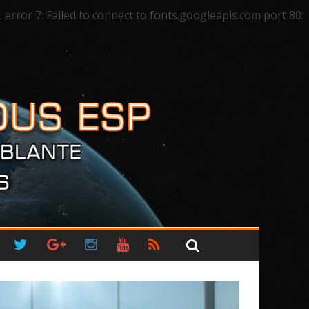
ror 7: Failed to connect to fonts.googleapis.com port 80: