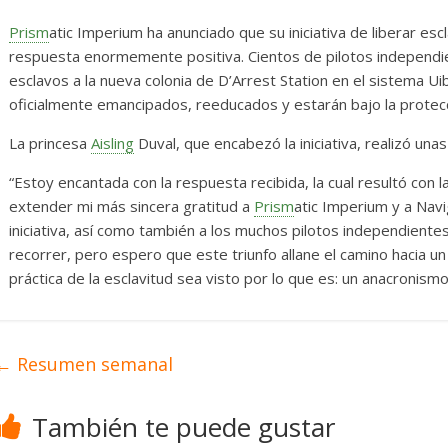
 y numerosas
Diario de Desarroll
as
Mayo de 2026
Prism
atic Imperium ha anunciado que su iniciativa de liberar es
respuesta enormemente positiva. Cientos de pilotos independien
026
Txus
0
28 mayo, 2026
Txus
0
esclavos a la nueva colonia de D’Arrest Station en el sistema Ui
oficialmente emancipados, reeducados y estarán bajo la protecci
La princesa
Aisling
Duval, que encabezó la iniciativa, realizó una
“Estoy encantada con la respuesta recibida, la cual resultó con l
extender mi más sincera gratitud a
Prism
atic Imperium y a Navi
iniciativa, así como también a los muchos pilotos independien
recorrer, pero espero que este triunfo allane el camino hacia un
práctica de la esclavitud sea visto por lo que es: un anacronism
←
Resumen semanal
También te puede gustar