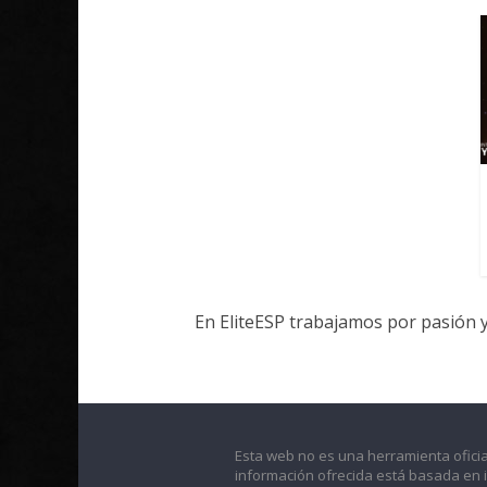
En EliteESP trabajamos por pasión 
Esta web no es una herramienta oficia
información ofrecida está basada en 