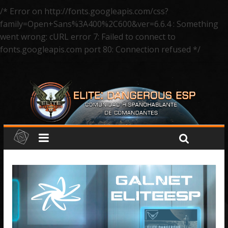
/* Error on http://fonts.googleapis.com/css?
family=Open+Sans%3A400%2C600&ver=6.6.4 : Something
went wrong: cURL error 7: Failed to connect to
fonts.googleapis.com port 80: Connection refused */