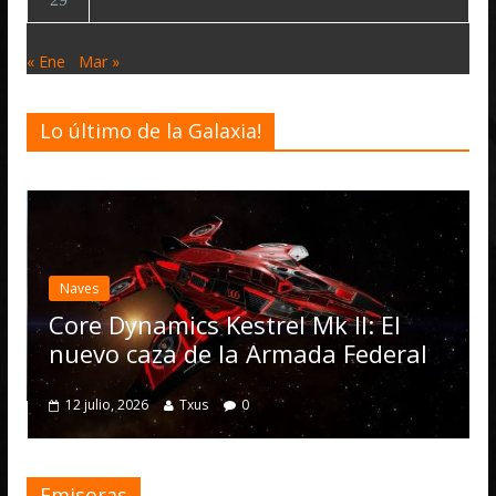
« Ene
Mar »
Lo último de la Galaxia!
Desarrollo
Noticias
Elite Dangerou
actualización 4
Operations, el
ics Kestrel Mk II: El
numerosas me
a de la Armada Federal
4 julio, 2026
Txus
Txus
0
Emisoras