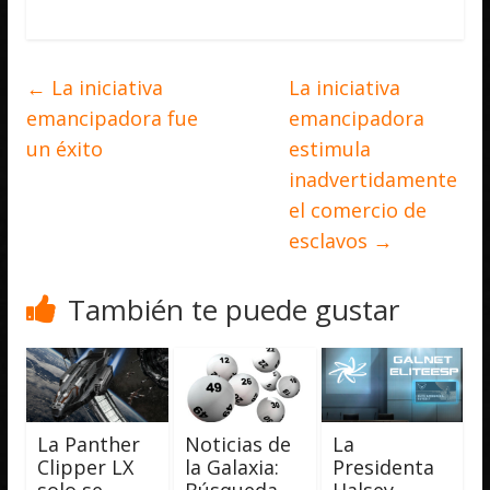
←
La iniciativa
La iniciativa
emancipadora fue
emancipadora
un éxito
estimula
inadvertidamente
el comercio de
esclavos
→
También te puede gustar
La Panther
Noticias de
La
Clipper LX
la Galaxia:
Presidenta
solo se
Búsqueda
Halsey