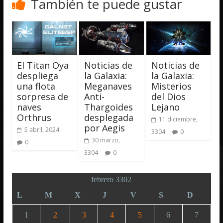
También te puede gustar
El Titan Oya
Noticias de
Noticias de
despliega
la Galaxia:
la Galaxia:
una flota
Meganaves
Misterios
sorpresa de
Anti-
del Dios
naves
Thargoides
Lejano
Orthrus
desplegada
11 diciembre,
por Aegis
5 abril, 2024
3304
0
30 marzo,
0
3304
0
febrero 3302
L
M
X
J
V
S
D
1
2
3
4
5
6
7