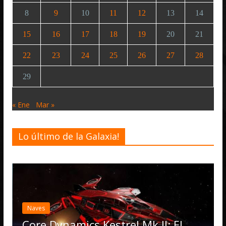
8
9
10
11
12
13
14
15
16
17
18
19
20
21
22
23
24
25
26
27
28
29
« Ene
Mar »
Lo último de la Galaxia!
Desarrollo
Noticias
Elite Dangerous 
actualización 4.4
Operations, el 
s Kestrel Mk II: El