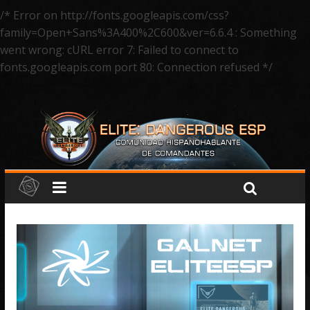
/* Error on http://fonts.googleapis.com/css?
family=Open+Sans%3A400%2C600&ver=6.6.4 : Something
went wrong: cURL error 7: Failed to connect to
fonts.googleapis.com port 80: Connection refused */