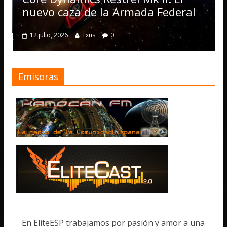
numerosas mejo
de la Armada Federal
4 julio, 2026
Txus
Txus
0
Emisoras
En EliteESP trabajamos por pasión y amor a una