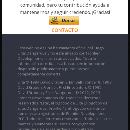
comunidad, pero tu contribución ayuda a
mantenernos y seguir creciendo. ¡Gracias!
CONTACTO
Esta web no es una herramienta oficial del juego
Elite: Dangerous y no está afiliado con Frontier
Developments ni con sus asociados. Toda la
información ofrecida está basada en información
disponible públicamente y puede no ser
completamente correcta.
Elite © 1984 David Braben & Ian Bell. Frontier © 1993
David Braben, Frontier: First Encounters © 1995
David Braben y Elite: Dangerous © 2012, 2013
Frontier Developments Plc. Todos los derechos
reservados. 'Elite', el logotipo de Elite El logotipo de
Elite: Dangerous, 'Frontier' y el logotipo de Frontier
son marcas registradas de Frontier Developments
PLC. Todos los derechos reservados. Todas las otras
marcas y elementos sujetos a copyright son
propiedad de sus respectivos propietarios.