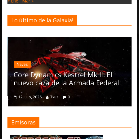
« Ene
Mar »
Lo último de la Galaxia!
Desarrollo
Elite Da
actualiz
es
Operati
e Dynamics Kestrel Mk II: El
numero
vo caza de la Armada Federal
4 julio, 2026
julio, 2026
Txus
0
Emisoras