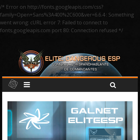
/* Error on http://fonts.googleapis.com/css?
family=Open+Sans%3A400%2C600&ver=6.6.4 : Something
went wrong: cURL error 7: Failed to connect to
fonts.googleapis.com port 80: Connection refused */