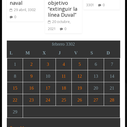
naval
objetivo
3301
0
“extinguir la
29 abril, 3302
línea Duval”
0
20 octubre,
2021
0
febrero 3302
L
M
X
J
V
S
D
1
2
3
4
5
6
7
8
9
10
11
12
13
14
15
16
17
18
19
20
21
22
23
24
25
26
27
28
29