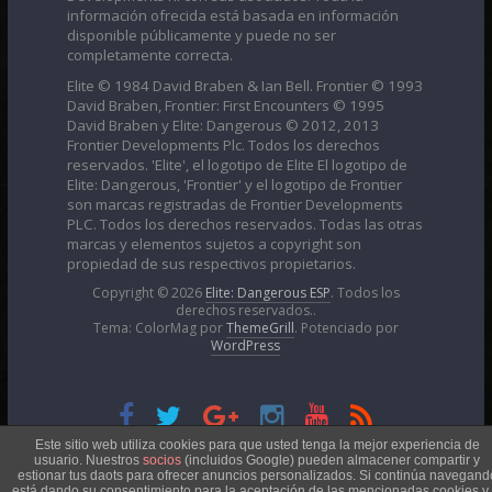
información ofrecida está basada en información
disponible públicamente y puede no ser
completamente correcta.
Elite © 1984 David Braben & Ian Bell. Frontier © 1993
David Braben, Frontier: First Encounters © 1995
David Braben y Elite: Dangerous © 2012, 2013
Frontier Developments Plc. Todos los derechos
reservados. 'Elite', el logotipo de Elite El logotipo de
Elite: Dangerous, 'Frontier' y el logotipo de Frontier
son marcas registradas de Frontier Developments
PLC. Todos los derechos reservados. Todas las otras
marcas y elementos sujetos a copyright son
propiedad de sus respectivos propietarios.
Copyright © 2026
Elite: Dangerous ESP
. Todos los
derechos reservados..
Tema: ColorMag por
ThemeGrill
. Potenciado por
WordPress
Esta obra está bajo una
Licencia Creative Commons
Este sitio web utiliza cookies para que usted tenga la mejor experiencia de
usuario. Nuestros
socios
(incluidos Google) pueden almacener compartir y
estionar tus daots para ofrecer anuncios personalizados. Si continúa navegand
está dando su consentimiento para la aceptación de las mencionadas cookies y 