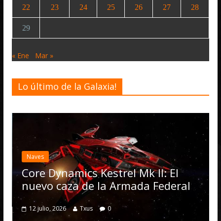
22
23
24
25
26
27
28
29
« Ene
Mar »
Lo último de la Galaxia!
E
a
Naves
O
Core Dynamics Kestrel Mk II: El
nuevo caza de la Armada Federal
12 julio, 2026
Txus
0