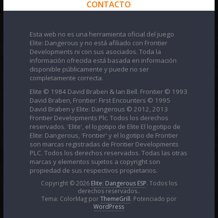
CONTACTO
Esta web no es una herramienta oficial del juego
Elite: Dangerous y no está afiliado con Frontier
Developments ni con sus asociados. Toda la
información ofrecida está basada en información
disponible públicamente y puede no ser
completamente correcta.
Elite © 1984 David Braben & Ian Bell. Frontier © 1993
David Braben, Frontier: First Encounters © 1995
David Braben y Elite: Dangerous © 2012, 2013
Frontier Developments Plc. Todos los derechos
reservados. 'Elite', el logotipo de Elite El logotipo de
Elite: Dangerous, 'Frontier' y el logotipo de Frontier
son marcas registradas de Frontier Developments
PLC. Todos los derechos reservados. Todas las otras
marcas y elementos sujetos a copyright son
propiedad de sus respectivos propietarios.
Copyright © 2026
Elite: Dangerous ESP
. Todos los
derechos reservados..
Tema: ColorMag por
ThemeGrill
. Potenciado por
WordPress