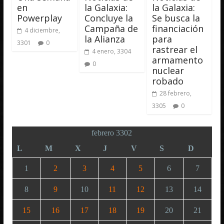
en
la Galaxia:
la Galaxia:
Powerplay
Concluye la
Se busca la
Campaña de
financiación
4 diciembre,
la Alianza
para
3301
0
rastrear el
4 enero, 3304
armamento
0
nuclear
robado
28 febrero,
3305
0
febrero 3302
L
M
X
J
V
S
D
1
2
3
4
5
6
7
8
9
10
11
12
13
14
15
16
17
18
19
20
21