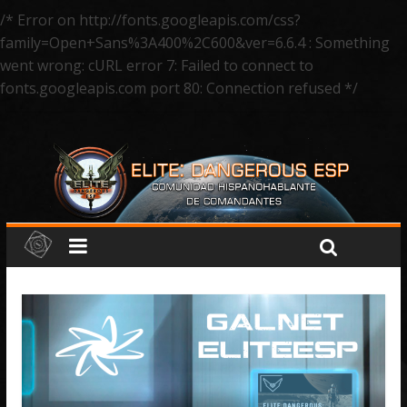
/* Error on http://fonts.googleapis.com/css?
family=Open+Sans%3A400%2C600&ver=6.6.4 : Something
went wrong: cURL error 7: Failed to connect to
fonts.googleapis.com port 80: Connection refused */