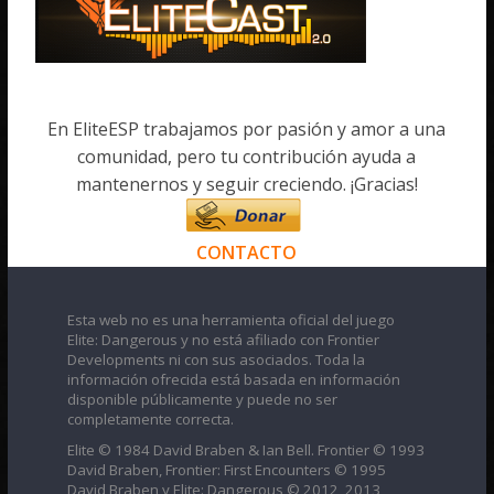
En EliteESP trabajamos por pasión y amor a una
comunidad, pero tu contribución ayuda a
mantenernos y seguir creciendo. ¡Gracias!
CONTACTO
Esta web no es una herramienta oficial del juego
Elite: Dangerous y no está afiliado con Frontier
Developments ni con sus asociados. Toda la
información ofrecida está basada en información
disponible públicamente y puede no ser
completamente correcta.
Elite © 1984 David Braben & Ian Bell. Frontier © 1993
David Braben, Frontier: First Encounters © 1995
David Braben y Elite: Dangerous © 2012, 2013