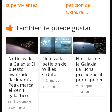
supervivientes
petición de
Okinura
→
También te puede gustar
Noticias de
Finaliza la
Noticias de
la Galaxia: El
petición de
la Galaxia:
puesto
Wilkes
La lucha
avanzado
Orbital
presidencial
Rackham’s
por el poder
24 marzo,
Peak marca
25 septiembre,
3302
0
el Zenit
3304
0
galáctico
18 diciembre,
3306
0