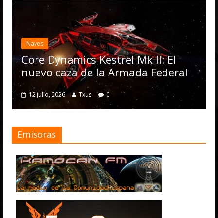
Desar
Elit
actu
Naves
Ope
Core Dynamics Kestrel Mk II: El
num
nuevo caza de la Armada Federal
4 jul
12 julio, 2026
Txus
0
Emisoras