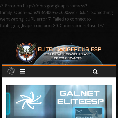
/* Error on http://fonts.googleapis.com/css?
family=Open+Sans%3A400%2C600&ver=6.6.4 : Something
went wrong: cURL error 7: Failed to connect to
fonts.googleapis.com port 80: Connection refused */