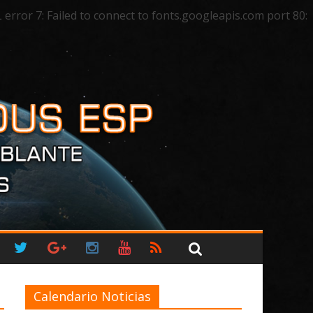
ror 7: Failed to connect to fonts.googleapis.com port 80:
Calendario Noticias