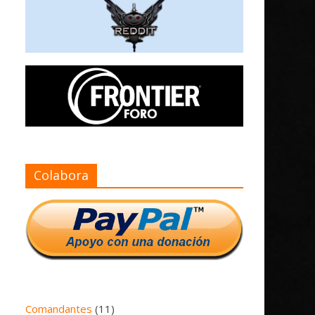
Colabora
Comandantes
(11)