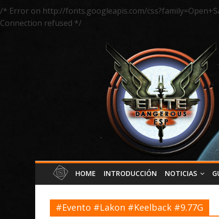
/* Error on http://fonts.googleapis.com/css?family=Open+S
Connection refused */
HOME
INTRODUCCIÓN
NOTICIAS
G
#Evento #Lakon #Keelback #9.77G