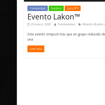
Comunidad
Eventos
Lore SPS
Evento Lakon™
20 enero, 3302
Tunotemetas
#Evento #Lakon 
Este evento empezó tras que un grupo reducido de
una
Leer más