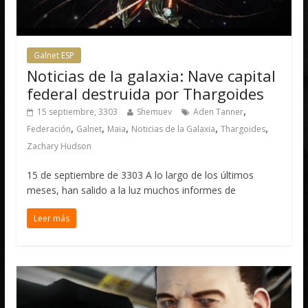
Galnet ESP
Noticias de la galaxia: Nave capital
federal destruida por Thargoides
,
15 septiembre, 3303
Shemuev
Aden Tanner
,
,
,
,
,
Federación
Galnet
Maia
Noticias de la Galaxia
Thargoides
Zachary Hudson
15 de septiembre de 3303 A lo largo de los últimos
meses, han salido a la luz muchos informes de
Leer más