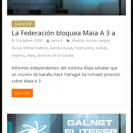
Galnet ESP
La Federación bloquea Maia A 3 a
,
9 octubre, 3302
zaroca
Alianza
Arissa Lavigny
,
,
,
,
,
Duval
Edmun Mahon
Familia Duval
Federación
Galnet
,
,
Imperio
Maia
Noticias de la Galaxia
Informes independientes del sistema Maia señalan que
un crucero de batalla clase Farragut ha tomado posición
sobre Maia A 3
Leer más