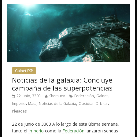
Galnet ESP
Noticias de la galaxia: Concluye
campaña de las superpotencias
,
,
22 junio, 3303
Shemuev
Federación
Galnet
,
,
,
,
Imperio
Maia
Noticias de la Galaxia
Obsidian Orbital
Pleiades
22 de junio de 3303 A lo largo de esta última semana,
tanto el
Imperio
como la
Federación
lanzaron sendas