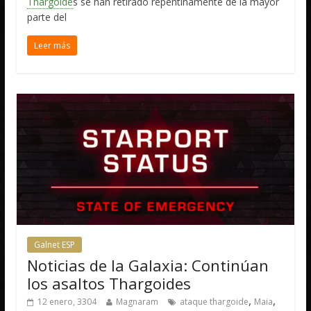
Thargoide
s se han retirado repentinamente de la mayor
parte del
Leer más
Galnet ESP
Noticias de la Galaxia: Continúan
los asaltos Thargoides
,
,
12 enero, 3304
Magnaram
ataque thargoide
Maia