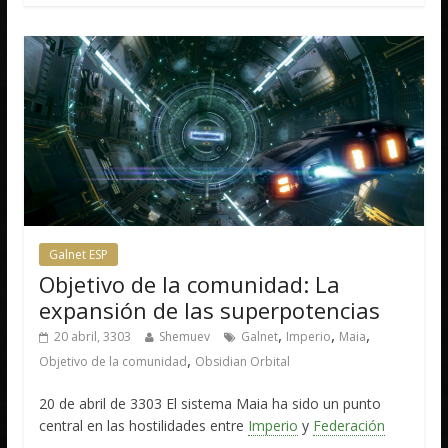
Galnet ESP
Objetivo de la comunidad: La
expansión de las superpotencias
,
,
,
20 abril, 3303
Shemuev
Galnet
Imperio
Maia
,
Objetivo de la comunidad
Obsidian Orbital
20 de abril de 3303 El sistema Maia ha sido un punto
central en las hostilidades entre
Imperio
y
Federación