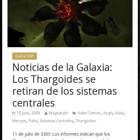
Galnet ESP
Noticias de la Galaxia:
Los Thargoides se
retiran de los sistemas
centrales
,
,
,
15 julio, 3305
Magnaram
Aden Tanner
Aegis
Maia
,
,
,
Merope
Palin
Sistemas Centrales
Thargoides
11 de julio de 3305 Los informes indican que los