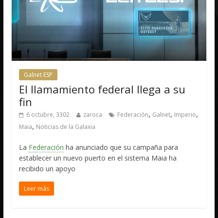
Galnet ESP
El llamamiento federal llega a su
fin
,
,
,
6 octubre, 3302
zaroca
Federación
Galnet
Imperio
,
Maia
Noticias de la Galaxia
La
Federación
ha anunciado que su campaña para
establecer un nuevo puerto en el sistema Maia ha
recibido un apoyo
Leer más