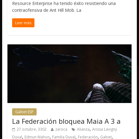
Resource Enterprise ha tenido éxito resistiendo una
contraofensiva de Ant Hill Mob. La
Leer más
Galnet ESP
La Federación bloquea Maia A 3 a
,
27 octubre, 3302
zaroca
Alianza
Arissa Lavigny
,
,
,
,
,
Duval
Edmun Mahon
Familia Duval
Federación
Galnet