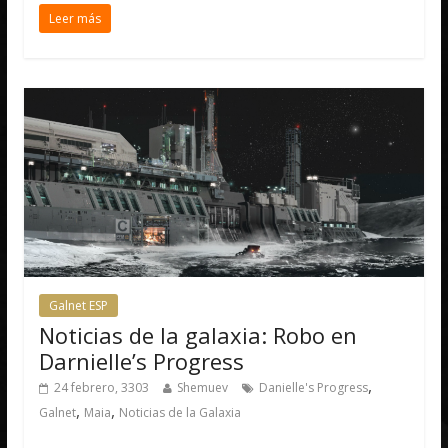
Leer más
Galnet ESP
Noticias de la galaxia: Robo en
Darnielle’s Progress
,
24 febrero, 3303
Shemuev
Danielle's Progress
,
,
Galnet
Maia
Noticias de la Galaxia