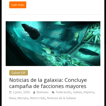
Leer más
Galnet ESP
Noticias de la galaxia: Concluye
campaña de facciones mayores
,
,
,
2 junio, 3303
Shemuev
Federación
Galnet
Imperio
,
,
,
Maia
Merope
Moni's Hub
Noticias de la Galaxia