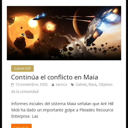
Galnet ESP
Continúa el conflicto en Maia
,
,
10 noviembre, 3302
zaroca
Galnet
Maia
Objetivo
de la comunidad
Informes iniciales del sistema Maia señalan que Ant Hill
Mob ha dado un importante golpe a Pleiades Resource
Enterprise. Las
Leer más