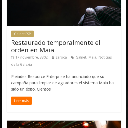
Galnet ESP
Restaurado temporalmente el
orden en Maia
,
,
17 noviembre, 3302
zaroca
Galnet
Maia
Noticias
de la Galaxia
Pleiades Resource Enterprise ha anunciado que su
campaña para limpiar de agitadores el sistema Maia ha
sido un éxito. Cientos
Leer más