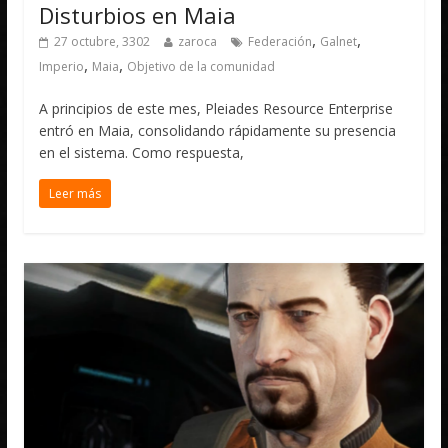
Disturbios en Maia
,
,
27 octubre, 3302
zaroca
Federación
Galnet
,
,
Imperio
Maia
Objetivo de la comunidad
A principios de este mes, Pleiades Resource Enterprise
entró en Maia, consolidando rápidamente su presencia
en el sistema. Como respuesta,
Leer más