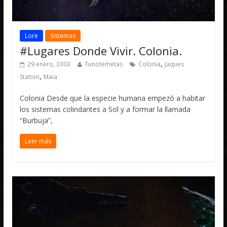
Lore
Sistemas
#Lugares Donde Vivir. Colonia.
,
29 enero, 3303
Tunotemetas
Colonia
Jaques
,
Station
Maia
Colonia Desde que la especie humana empezó a habitar
los sistemas colindantes a Sol y a formar la llamada
“Burbuja”,
Leer más