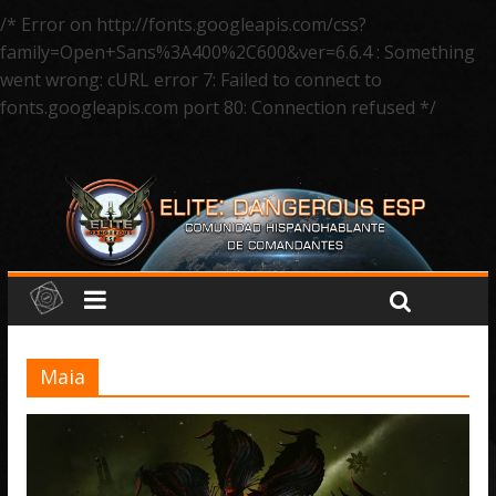
/* Error on http://fonts.googleapis.com/css?
family=Open+Sans%3A400%2C600&ver=6.6.4 : Something
went wrong: cURL error 7: Failed to connect to
fonts.googleapis.com port 80: Connection refused */
Maia