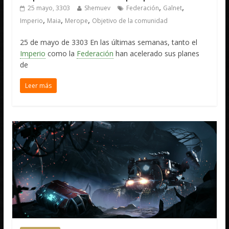
,
,
25 mayo, 3303
Shemuev
Federación
Galnet
,
,
,
Imperio
Maia
Merope
Objetivo de la comunidad
25 de mayo de 3303 En las últimas semanas, tanto el
Imperio
como la
Federación
han acelerado sus planes
de
Leer más