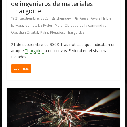
de ingenieros de materiales
Thargoide
,
,
21 septiembre, 3303
Shemuev
Aegis
Awyra Flirble
,
,
,
,
,
Eurybia
Galnet
Liz Ryder
Maia
Objetivo de la comunidad
,
,
,
Obsidian Orbital
Palin
Pleiades
Thargoides
21 de septiembre de 3303 Tras noticias que indicaban un
ataque
Thargoide
a un convoy Federal en el sistema
Pleiades
Leer más