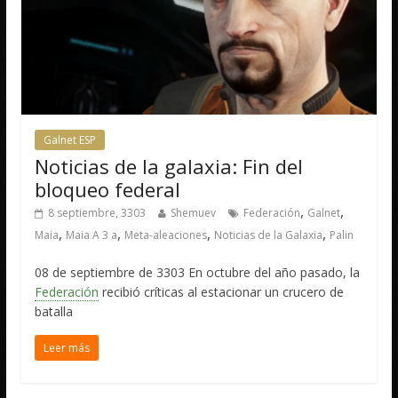
Galnet ESP
Noticias de la galaxia: Fin del
bloqueo federal
,
,
8 septiembre, 3303
Shemuev
Federación
Galnet
,
,
,
,
Maia
Maia A 3 a
Meta-aleaciones
Noticias de la Galaxia
Palin
08 de septiembre de 3303 En octubre del año pasado, la
Federación
recibió críticas al estacionar un crucero de
batalla
Leer más