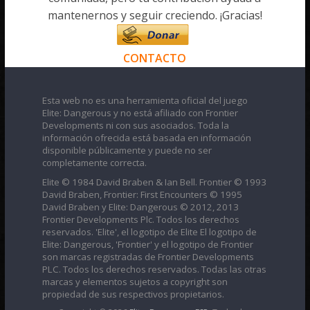
mantenernos y seguir creciendo. ¡Gracias!
CONTACTO
Esta web no es una herramienta oficial del juego
Elite: Dangerous y no está afiliado con Frontier
Developments ni con sus asociados. Toda la
información ofrecida está basada en información
disponible públicamente y puede no ser
completamente correcta.
Elite © 1984 David Braben & Ian Bell. Frontier © 1993
David Braben, Frontier: First Encounters © 1995
David Braben y Elite: Dangerous © 2012, 2013
Frontier Developments Plc. Todos los derechos
reservados. 'Elite', el logotipo de Elite El logotipo de
Elite: Dangerous, 'Frontier' y el logotipo de Frontier
son marcas registradas de Frontier Developments
PLC. Todos los derechos reservados. Todas las otras
marcas y elementos sujetos a copyright son
propiedad de sus respectivos propietarios.