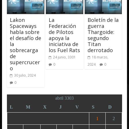
Lakon
La
Boletín de la
Spaceways
Federación
guerra
habla sobre
de Pilotos
Thargoide:
el desafío de
apoya la
segundo
la
iniciativa de
Titan
sobrecarga
los Fuel Rats
derrotado
de
24 junio, 3301
18 marzo,
supercrucer
0
2024
0
o
30 julio, 2024
0
abril 3303
L
M
X
J
V
S
D
1
2