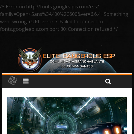
/* Error on http://fonts.googleapis.com/css?
family=Open+Sans%3A400%2C600&ver=6.6.4 : Something
went wrong: cURL error 7: Failed to connect to
fonts.googleapis.com port 80: Connection refused */