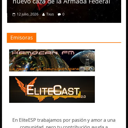
numerosas 
aza de la Armada Federal
4 julio, 2026
Txu
26
Txus
0
Emisoras
En EliteESP trabajamos por pasión y amor a una
comunidad, pero tu contribución ayuda a