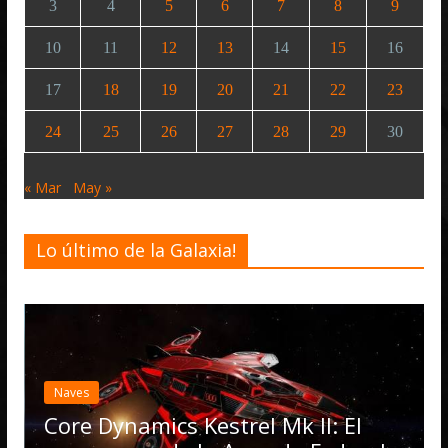
3
4
5
6
7
8
9
10
11
12
13
14
15
16
17
18
19
20
21
22
23
24
25
26
27
28
29
30
« Mar
May »
Lo último de la Galaxia!
Desarrollo
Notici
Elite Danger
actualización
Operations, 
amics Kestrel Mk II: El