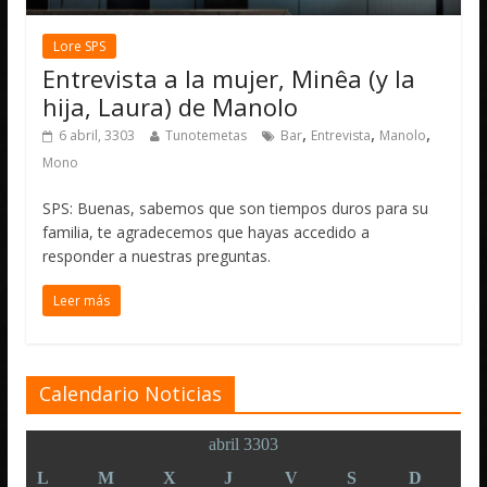
Lore SPS
Entrevista a la mujer, Minêa (y la
hija, Laura) de Manolo
,
,
,
6 abril, 3303
Tunotemetas
Bar
Entrevista
Manolo
Mono
SPS: Buenas, sabemos que son tiempos duros para su
familia, te agradecemos que hayas accedido a
responder a nuestras preguntas.
Leer más
Calendario Noticias
abril 3303
L
M
X
J
V
S
D