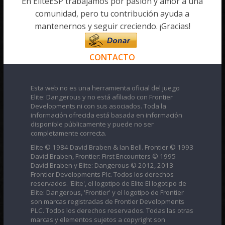
En EliteESP trabajamos por pasión y amor a una
comunidad, pero tu contribución ayuda a
mantenernos y seguir creciendo. ¡Gracias!
CONTACTO
Esta web no es una herramienta oficial del juego
Elite: Dangerous y no está afiliado con Frontier
Developments ni con sus asociados. Toda la
información ofrecida está basada en información
disponible públicamente y puede no ser
completamente correcta.
Elite © 1984 David Braben & Ian Bell. Frontier © 1993
David Braben, Frontier: First Encounters © 1995
David Braben y Elite: Dangerous © 2012, 2013
Frontier Developments Plc. Todos los derechos
reservados. 'Elite', el logotipo de Elite El logotipo de
Elite: Dangerous, 'Frontier' y el logotipo de Frontier
son marcas registradas de Frontier Developments
PLC. Todos los derechos reservados. Todas las otras
marcas y elementos sujetos a copyright son