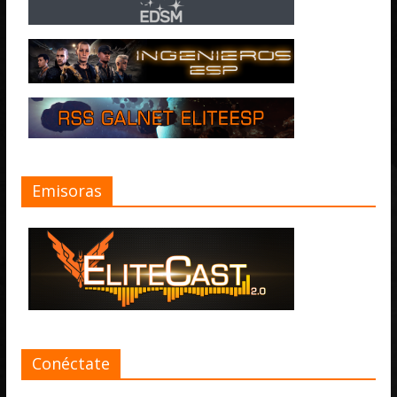
Emisoras
Conéctate