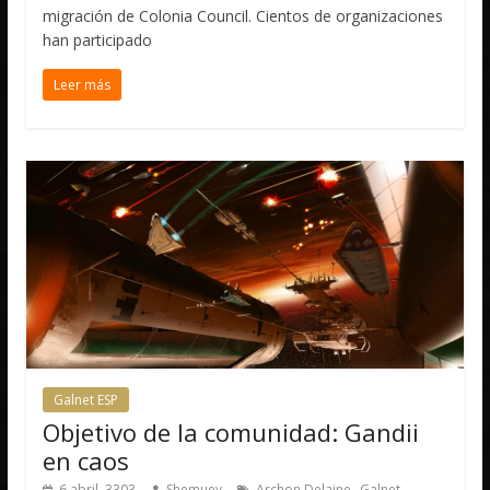
migración de Colonia Council. Cientos de organizaciones
han participado
Leer más
Galnet ESP
Objetivo de la comunidad: Gandii
en caos
,
,
6 abril, 3303
Shemuev
Archon Delaine
Galnet