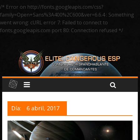
/* Error on http://fonts.googleapis.com/css?
family=Open+Sans%3A400%2C600&ver=6.6.4 : Something
went wrong: cURL error 7: Failed to connect to
fonts.googleapis.com port 80: Connection refused */
Día:
6 abril, 2017