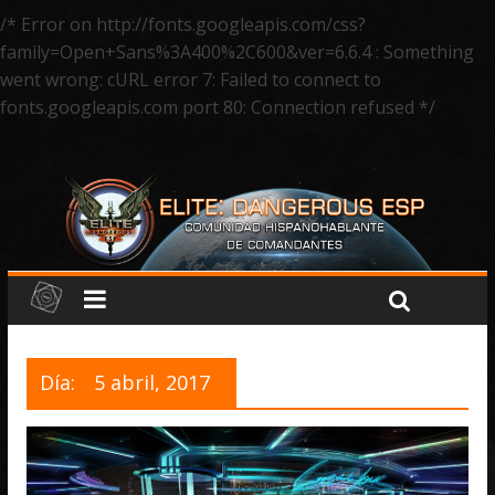
/* Error on http://fonts.googleapis.com/css?
family=Open+Sans%3A400%2C600&ver=6.6.4 : Something
went wrong: cURL error 7: Failed to connect to
fonts.googleapis.com port 80: Connection refused */
Día:
5 abril, 2017