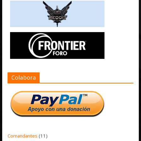
Colabora
Comandantes
(11)