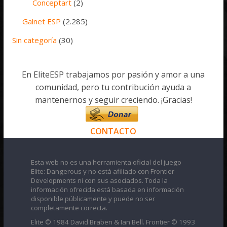
Conceptart
(2)
Galnet ESP
(2.285)
Sin categoría
(30)
En EliteESP trabajamos por pasión y amor a una
comunidad, pero tu contribución ayuda a
mantenernos y seguir creciendo. ¡Gracias!
CONTACTO
Esta web no es una herramienta oficial del juego
Elite: Dangerous y no está afiliado con Frontier
Developments ni con sus asociados. Toda la
información ofrecida está basada en información
disponible públicamente y puede no ser
completamente correcta.
Elite © 1984 David Braben & Ian Bell. Frontier © 1993