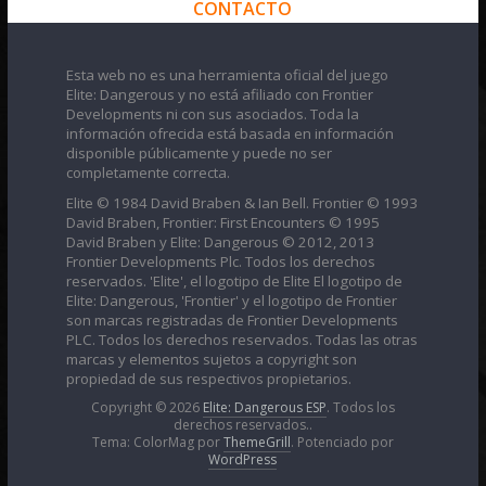
CONTACTO
Esta web no es una herramienta oficial del juego
Elite: Dangerous y no está afiliado con Frontier
Developments ni con sus asociados. Toda la
información ofrecida está basada en información
disponible públicamente y puede no ser
completamente correcta.
Elite © 1984 David Braben & Ian Bell. Frontier © 1993
David Braben, Frontier: First Encounters © 1995
David Braben y Elite: Dangerous © 2012, 2013
Frontier Developments Plc. Todos los derechos
reservados. 'Elite', el logotipo de Elite El logotipo de
Elite: Dangerous, 'Frontier' y el logotipo de Frontier
son marcas registradas de Frontier Developments
PLC. Todos los derechos reservados. Todas las otras
marcas y elementos sujetos a copyright son
propiedad de sus respectivos propietarios.
Copyright © 2026
Elite: Dangerous ESP
. Todos los
derechos reservados..
Tema: ColorMag por
ThemeGrill
. Potenciado por
WordPress