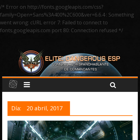
/* Error on http://fonts.googleapis.com/css?
family=Open+Sans%3A400%2C600&ver=6.6.4 : Something
went wrong: cURL error 7: Failed to connect to
fonts.googleapis.com port 80: Connection refused */
Día:
20 abril, 2017