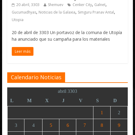
,
,
20 abril, 3303
Shemuev
Cenker City
Galnet
,
,
,
Gucumadhyas
Noticias de la Galaxia
Simguru Pranav Antal
Utopia
20 de abril de 3303 Un portavoz de la comuna de Utopía
ha anunciado que su campaña para los materiales
Leer más
Calendario Noticias
abril 3303
L
M
X
J
V
S
D
1
2
3
4
5
6
7
8
9