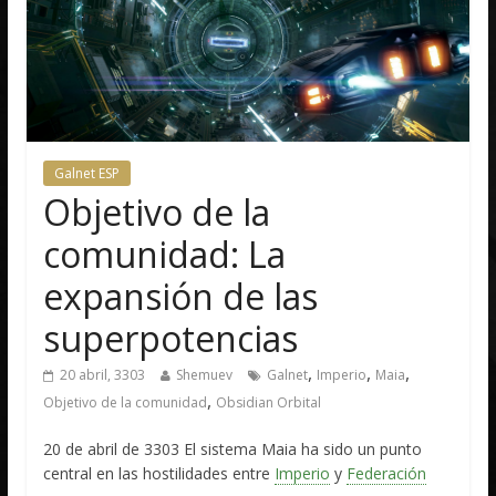
Galnet ESP
Objetivo de la
comunidad: La
expansión de las
superpotencias
,
,
,
20 abril, 3303
Shemuev
Galnet
Imperio
Maia
,
Objetivo de la comunidad
Obsidian Orbital
20 de abril de 3303 El sistema Maia ha sido un punto
central en las hostilidades entre
Imperio
y
Federación