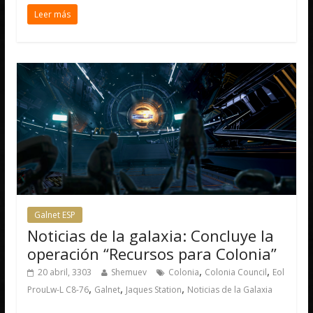
Leer más
Galnet ESP
Noticias de la galaxia: Concluye la
operación “Recursos para Colonia”
,
,
20 abril, 3303
Shemuev
Colonia
Colonia Council
Eol
,
,
,
Prou​​Lw-L C8-76
Galnet
Jaques Station
Noticias de la Galaxia