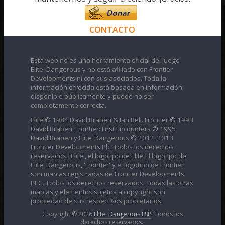
CONTACTO
Esta web no es una herramienta oficial del juego
Elite: Dangerous y no está afiliado con Frontier
Developments ni con sus asociados. Toda la
información ofrecida está basada en información
disponible públicamente y puede no ser
completamente correcta.
Elite © 1984 David Braben & Ian Bell. Frontier © 1993
David Braben, Frontier: First Encounters © 1995
David Braben y Elite: Dangerous © 2012, 2013
Frontier Developments Plc. Todos los derechos
reservados. 'Elite', el logotipo de Elite El logotipo de
Elite: Dangerous, 'Frontier' y el logotipo de Frontier
son marcas registradas de Frontier Developments
PLC. Todos los derechos reservados. Todas las otras
marcas y elementos sujetos a copyright son
propiedad de sus respectivos propietarios.
Copyright © 2026
Elite: Dangerous ESP
. Todos los
derechos reservados..