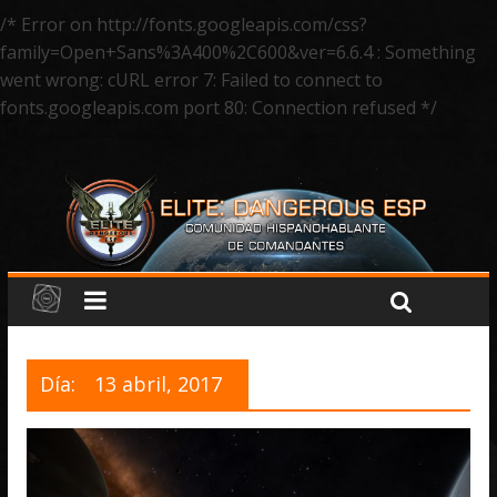
/* Error on http://fonts.googleapis.com/css?
family=Open+Sans%3A400%2C600&ver=6.6.4 : Something
went wrong: cURL error 7: Failed to connect to
fonts.googleapis.com port 80: Connection refused */
Día:
13 abril, 2017