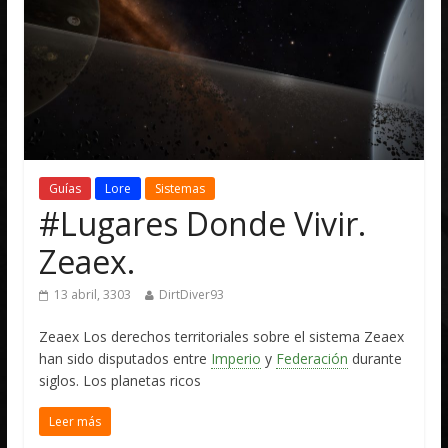
Guías
Lore
Sistemas
#Lugares Donde Vivir.
Zeaex.
13 abril, 3303
DirtDiver93
Zeaex Los derechos territoriales sobre el sistema Zeaex
han sido disputados entre
Imperio
y
Federación
durante
siglos. Los planetas ricos
Leer más