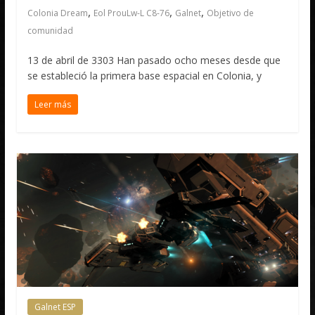
,
,
,
Colonia Dream
Eol Prou​​Lw-L C8-76
Galnet
Objetivo de
comunidad
13 de abril de 3303 Han pasado ocho meses desde que
se estableció la primera base espacial en Colonia, y
Leer más
Galnet ESP