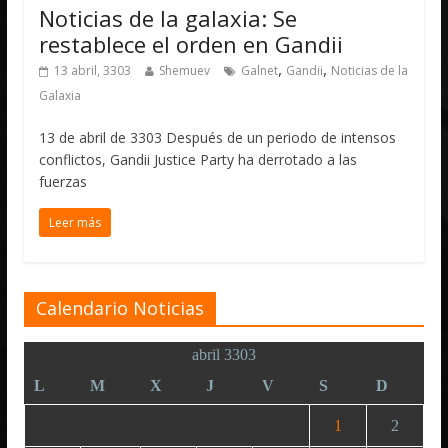
Noticias de la galaxia: Se
restablece el orden en Gandii
,
,
13 abril, 3303
Shemuev
Galnet
Gandii
Noticias de la
Galaxia
13 de abril de 3303 Después de un periodo de intensos
conflictos, Gandii Justice Party ha derrotado a las
fuerzas
Leer más
Calendario Noticias
abril 3303
L
M
X
J
V
S
D
1
2