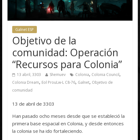
Galnet ESP
Objetivo de la
comunidad: Operación
“Recursos para Colonia”
,
,
13 abril, 3303
Shemuev
Colonia
Colonia Council
,
,
,
Colonia Dream
Eol Prou​​Lw-L C8-76
Galnet
Objetivo de
comunidad
13 de abril de 3303
Han pasado ocho meses desde que se estableció la
primera base espacial en Colonia, y desde entonces
la colonia se ha ido fortaleciendo.