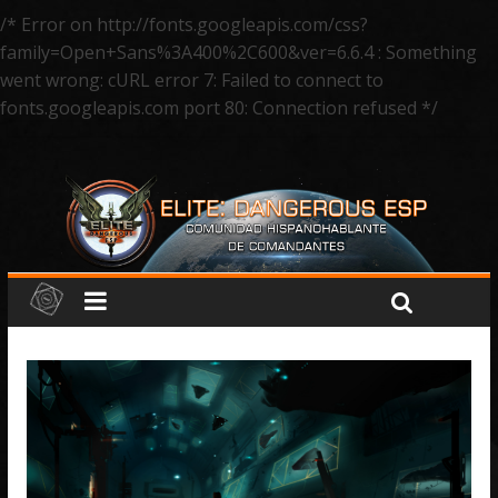
/* Error on http://fonts.googleapis.com/css?
family=Open+Sans%3A400%2C600&ver=6.6.4 : Something
went wrong: cURL error 7: Failed to connect to
fonts.googleapis.com port 80: Connection refused */