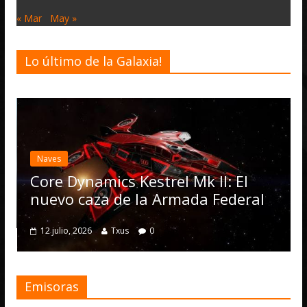
« Mar
May »
Lo último de la Galaxia!
Desarrollo
Noti
Elite Dange
actualizació
Operations,
namics Kestrel Mk II: El
numerosas 
caza de la Armada Federal
4 julio, 2026
T
2026
Txus
0
Emisoras