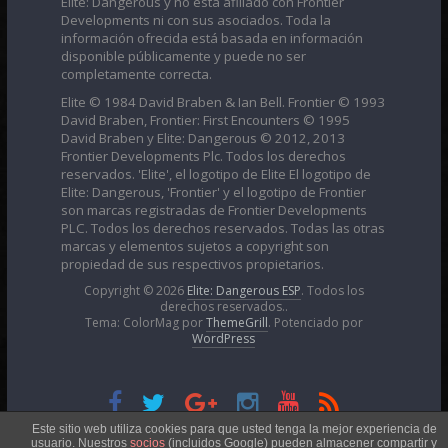
Elite: Dangerous y no está afiliado con Frontier
Developments ni con sus asociados. Toda la
información ofrecida está basada en información
disponible públicamente y puede no ser
completamente correcta.
Elite © 1984 David Braben & Ian Bell. Frontier © 1993
David Braben, Frontier: First Encounters © 1995
David Braben y Elite: Dangerous © 2012, 2013
Frontier Developments Plc. Todos los derechos
reservados. 'Elite', el logotipo de Elite El logotipo de
Elite: Dangerous, 'Frontier' y el logotipo de Frontier
son marcas registradas de Frontier Developments
PLC. Todos los derechos reservados. Todas las otras
marcas y elementos sujetos a copyright son
propiedad de sus respectivos propietarios.
Copyright © 2026
Elite: Dangerous ESP
. Todos los
derechos reservados..
Tema: ColorMag por
ThemeGrill
. Potenciado por
WordPress
Esta obra está bajo una
Licencia Creative Commons
Este sitio web utiliza cookies para que usted tenga la mejor experiencia de
usuario. Nuestros
socios
(incluidos Google) pueden almacener compartir y