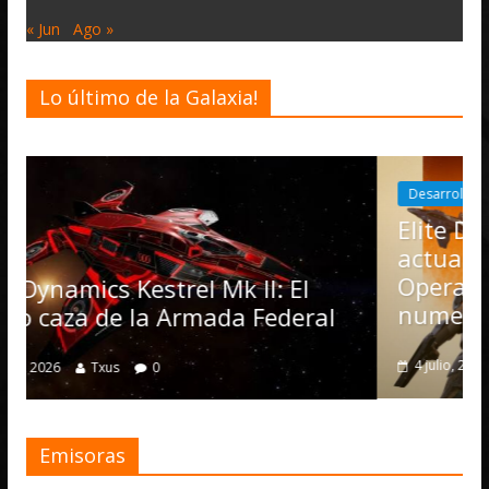
« Jun
Ago »
Lo último de la Galaxia!
Desarrollo
Noticias
Elite Dangerous recibe la
actualización 4.4.0: llegan la
Operations, el vehículo Nom
 II: El
numerosas mejoras
a Federal
4 julio, 2026
Txus
0
Emisoras