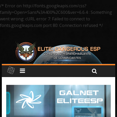
/* Error on http://fonts.googleapis.com/css?
family=Open+Sans%3A400%2C600&ver=6.6.4 : Something
went wrong: cURL error 7: Failed to connect to
fonts.googleapis.com port 80: Connection refused */