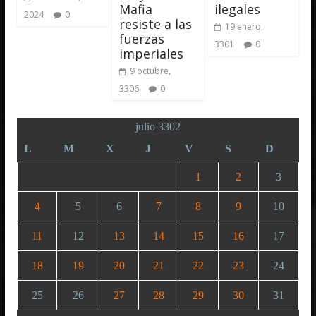
Mafia
ilegales
2024
0
resiste a las
19 enero,
fuerzas
3301
0
imperiales
9 octubre,
3306
0
julio 3302
L
M
X
J
V
S
D
1
2
3
4
5
6
7
8
9
10
11
12
13
14
15
16
17
18
19
20
21
22
23
24
25
26
27
28
29
30
31