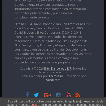
Developments ni con sus asociados. Toda la
información ofrecida está basada en información
disponible públicamente y puede no ser
completamente correcta.
Elite © 1984 David Braben & Ian Bell. Frontier © 1993
David Braben, Frontier: First Encounters © 1995
David Braben y Elite: Dangerous © 2012, 2013
Frontier Developments Plc. Todos los derechos
reservados. 'Elite', el logotipo de Elite El logotipo de
Elite: Dangerous, 'Frontier' y el logotipo de Frontier
son marcas registradas de Frontier Developments
PLC. Todos los derechos reservados. Todas las otras
marcas y elementos sujetos a copyright son
propiedad de sus respectivos propietarios.
Copyright © 2026
Elite: Dangerous ESP
. Todos los
derechos reservados..
Tema: ColorMag por
ThemeGrill
. Potenciado por
WordPress
Esta obra está bajo una
Licencia Creative Commons
Este sitio web utiliza cookies para que usted tenga la mejor experiencia de
usuario. Nuestros
socios
(incluidos Google) pueden almacener compartir y