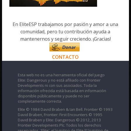
En EliteESP trabajamos por pasión y amor a una
comunidad, pero tu contribución ayuda a
mantenernos y seguir creciendo. ¡Gracias!
CONTACTO
Esta web no es una herramienta oficial del juego
Elite: Dangerous y no está afiliado con Frontier
Developments ni con sus asociados. Toda la
información ofrecida está basada en información
disponible públicamente y puede no ser
completamente correcta.
Elite © 1984 David Braben & Ian Bell. Frontier © 1993
David Braben, Frontier: First Encounters © 1995
David Braben y Elite: Dangerous © 2012, 2013
Frontier Developments Plc. Todos los derechos
reservados. 'Elite', el logotipo de Elite El logotipo de