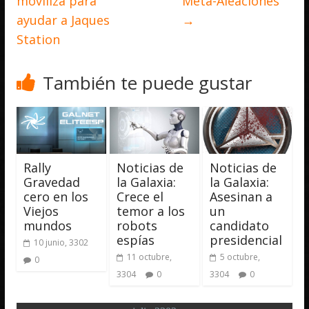
moviliza para
Meta-Aleaciones
ayudar a Jaques
→
Station
También te puede gustar
Rally
Noticias de
Noticias de
Gravedad
la Galaxia:
la Galaxia:
cero en los
Crece el
Asesinan a
Viejos
temor a los
un
mundos
robots
candidato
espías
presidencial
10 junio, 3302
11 octubre,
5 octubre,
0
3304
0
3304
0