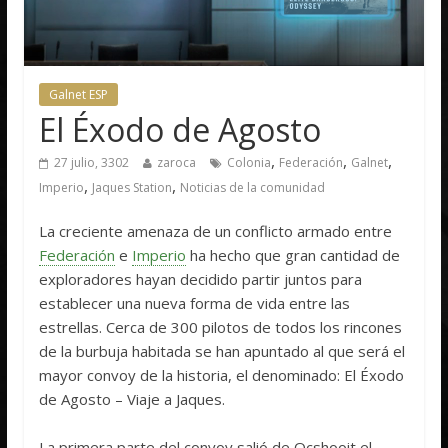
Galnet ESP
El Éxodo de Agosto
,
,
,
27 julio, 3302
zaroca
Colonia
Federación
Galnet
,
,
Imperio
Jaques Station
Noticias de la comunidad
La creciente amenaza de un conflicto armado entre
Federación
e
Imperio
ha hecho que gran cantidad de
exploradores hayan decidido partir juntos para
establecer una nueva forma de vida entre las
estrellas. Cerca de 300 pilotos de todos los rincones
de la burbuja habitada se han apuntado al que será el
mayor convoy de la historia, el denominado: El Éxodo
de Agosto – Viaje a Jaques.
La primera parte del convoy salió de Ocshooit el