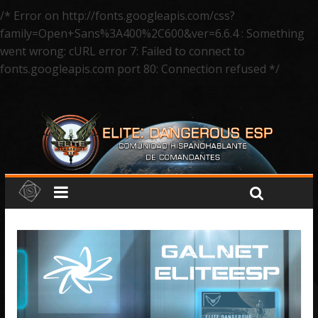
/* Error on http://fonts.googleapis.com/css?
family=Open+Sans%3A400%2C600&ver=6.6.4 : Something
went wrong: cURL error 7: Failed to connect to
fonts.googleapis.com port 80: Connection refused */