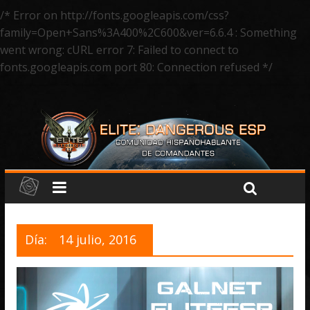
/* Error on http://fonts.googleapis.com/css?
family=Open+Sans%3A400%2C600&ver=6.6.4 : Something
went wrong: cURL error 7: Failed to connect to
fonts.googleapis.com port 80: Connection refused */
Día:
14 julio, 2016