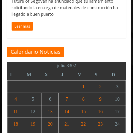
Future of Segovan ha anunciado que su llamamiento
solicitando la entrega de materiales de construcción ha
llegado a buen puerto
Leer más
Calendario Noticias
julio 3302
L
M
X
J
V
S
D
1
2
3
4
5
6
7
8
9
10
11
12
13
14
15
16
17
18
19
20
21
22
23
24