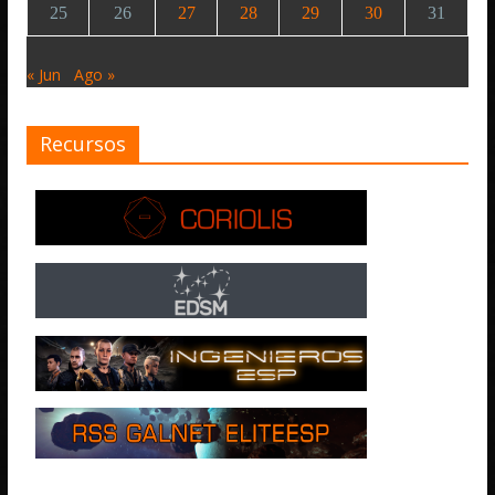
25
26
27
28
29
30
31
« Jun
Ago »
Recursos