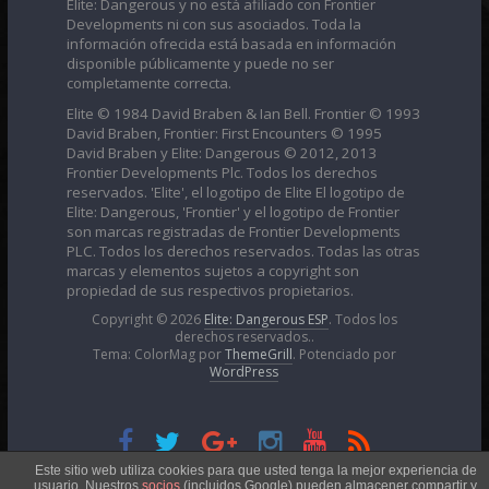
Elite: Dangerous y no está afiliado con Frontier
Developments ni con sus asociados. Toda la
información ofrecida está basada en información
disponible públicamente y puede no ser
completamente correcta.
Elite © 1984 David Braben & Ian Bell. Frontier © 1993
David Braben, Frontier: First Encounters © 1995
David Braben y Elite: Dangerous © 2012, 2013
Frontier Developments Plc. Todos los derechos
reservados. 'Elite', el logotipo de Elite El logotipo de
Elite: Dangerous, 'Frontier' y el logotipo de Frontier
son marcas registradas de Frontier Developments
PLC. Todos los derechos reservados. Todas las otras
marcas y elementos sujetos a copyright son
propiedad de sus respectivos propietarios.
Copyright © 2026
Elite: Dangerous ESP
. Todos los
derechos reservados..
Tema: ColorMag por
ThemeGrill
. Potenciado por
WordPress
Esta obra está bajo una
Licencia Creative Commons
Este sitio web utiliza cookies para que usted tenga la mejor experiencia de
usuario. Nuestros
socios
(incluidos Google) pueden almacener compartir y