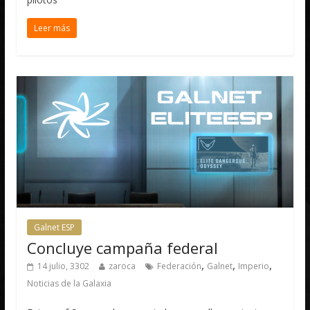
Leer más
Galnet ESP
Concluye campaña federal
,
,
,
14 julio, 3302
zaroca
Federación
Galnet
Imperio
Noticias de la Galaxia