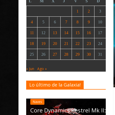
L
M
X
J
V
S
D
1
2
3
4
5
6
7
8
9
10
11
12
13
14
15
16
17
18
19
20
21
22
23
24
25
26
27
28
29
30
31
« Jun
Ago »
Lo último de la Galaxia!
Desarrollo
Elite Da
actualiz
Naves
las Oper
da
Core Dynamics Kestrel Mk II: