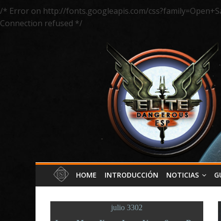
/* Error on http://fonts.googleapis.com/css?family=Open+S
Connection refused */
HOME
INTRODUCCIÓN
NOTICIAS
G
julio 3302