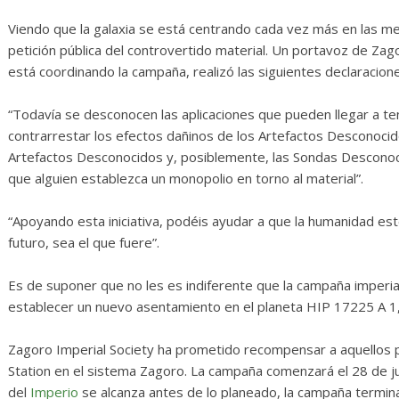
 numerosas
Diario de Desarrollo d
Mayo de 2026
Viendo que la galaxia se está centrando cada vez más en las me
petición pública del controvertido material. Un portavoz de Zago
Txus
0
28 mayo, 2026
Txus
0
está coordinando la campaña, realizó las siguientes declaracion
“Todavía se desconocen las aplicaciones que pueden llegar a te
contrarrestar los efectos dañinos de los Artefactos Desconocidos
Artefactos Desconocidos y, posiblemente, las Sondas Desconocid
que alguien establezca un monopolio en torno al material”.
“Apoyando esta iniciativa, podéis ayudar a que la humanidad e
futuro, sea el que fuere”.
Es de suponer que no les es indiferente que la campaña imperia
establecer un nuevo asentamiento en el planeta HIP 17225 A 1
Zagoro Imperial Society ha prometido recompensar a aquellos 
Station en el sistema Zagoro. La campaña comenzará el 28 de ju
del
Imperio
se alcanza antes de lo planeado, la campaña termi