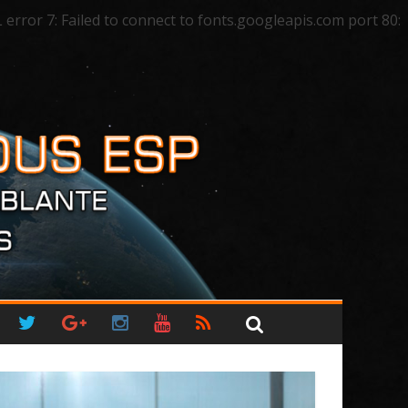
ror 7: Failed to connect to fonts.googleapis.com port 80: