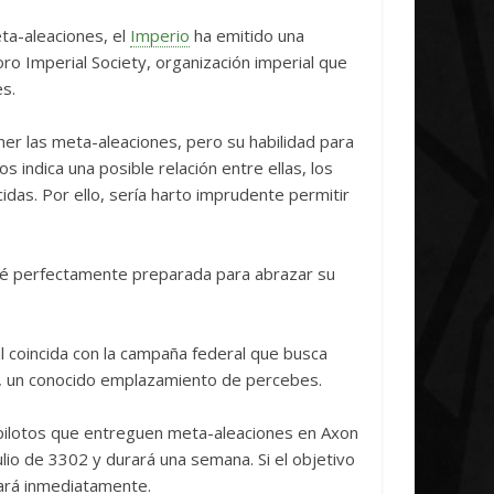
e
Initiative Concludes
Unic
ta-aleaciones, el
Imperio
ha emitido una
14 abril, 2026
Txus
0
7 abril
ro Imperial Society, organización imperial que
es.
ner las meta-aleaciones, pero su habilidad para
 indica una posible relación entre ellas, los
as. Por ello, sería harto imprudente permitir
sté perfectamente preparada para abrazar su
l coincida con la campaña federal que busca
, un conocido emplazamiento de percebes.
pilotos que entreguen meta-aleaciones en Axon
lio de 3302 y durará una semana. Si el objetivo
nará inmediatamente.