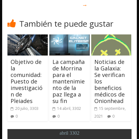
→
También te puede gustar
Objetivo de
La campaña
Noticias de
la
de Morrina
la Galaxia:
comunidad:
para el
Se verifican
Puesto de
mantenimie
los
investigació
nto de la
beneficios
n de
paz llega a
médicos de
Pleiades
su fin
Onionhead
20 julio, 3303
14 abril, 3302
15 septiembre,
0
0
2021
0
abril 3302