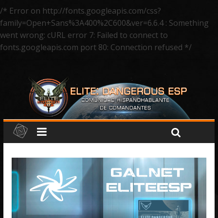
/* Error on http://fonts.googleapis.com/css?
family=Open+Sans%3A400%2C600&ver=6.6.4 : Something
went wrong: cURL error 7: Failed to connect to
fonts.googleapis.com port 80: Connection refused */