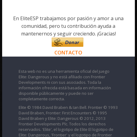
En EliteESP trabajamos por pasión y amor a una
comunidad, pero tu contribución ayuda a
mantenernos y seguir creciendo. ¡Gracias!
CONTACTO
Esta web no es una herramienta oficial del juego
Elite: Dangerous y no está afiliado con Frontier
Developments ni con sus asociados. Toda la
información ofrecida está basada en información
disponible públicamente y puede no ser
completamente correcta.
Elite © 1984 David Braben & Ian Bell. Frontier © 1993
David Braben, Frontier: First Encounters © 1995
David Braben y Elite: Dangerous © 2012, 2013
Frontier Developments Plc. Todos los derechos
reservados. 'Elite', el logotipo de Elite El logotipo de
Elite: Dangerous, 'Frontier' y el logotipo de Frontier