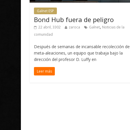
Galnet ESP
Bond Hub fuera de peligro
,
22 abril, 3302
zaroca
Galnet
Noticias de la
comunidad
Después de semanas de incansable recolección de
meta-aleaciones, un equipo que trabaja bajo la
dirección del profesor D. Luffy en
Leer más