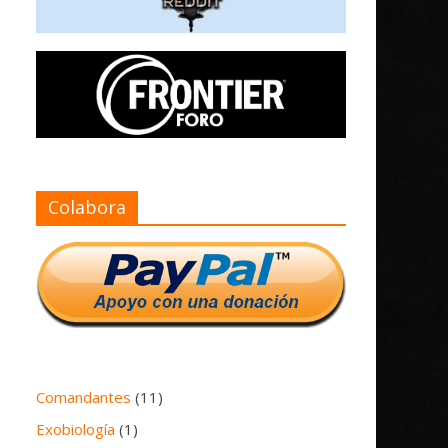
Colabora
Comandantes
(11)
Exobiología
(1)