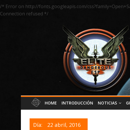
/* Error on http://fonts.googleapis.com/css?family=Open+S
Connection refused */
HOME
INTRODUCCIÓN
NOTICIAS
G
Día:
22 abril, 2016