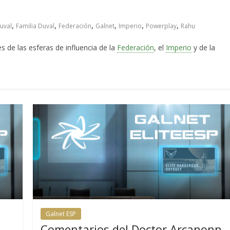
,
,
,
,
,
,
uval
Familia Duval
Federación
Galnet
Imperio
Powerplay
Rahu
 de las esferas de influencia de la
Federación
, el
Imperio
y de la
Galnet ESP
Comentarios del Doctor Arcanonn