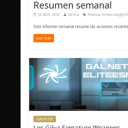
Resumen semanal
,
22 abril, 3302
zaroca
Alianza
Arissa Lavigny D
Este informe semanal resume las acciones recientes
Leer más
Galnet ESP
Los Gilya Signature Weapons