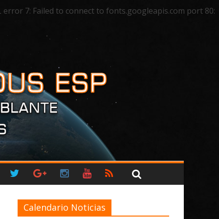
ror 7: Failed to connect to fonts.googleapis.com port 80:
Calendario Noticias