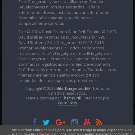
Elite: Dangerous y no está afiliado con Frontier
Developments ni con sus asociados. Toda la
información ofrecida está basada en información
disponible públicamente y puede no ser
completamente correcta.
Elite © 1984 David Braben & Ian Bell. Frontier © 1993
David Braben, Frontier: First Encounters © 1995
David Braben y Elite: Dangerous © 2012, 2013
Frontier Developments Plc. Todos los derechos
reservados. 'Elite', el logotipo de Elite El logotipo de
Elite: Dangerous, 'Frontier' y el logotipo de Frontier
son marcas registradas de Frontier Developments
PLC. Todos los derechos reservados. Todas las otras
marcas y elementos sujetos a copyright son
propiedad de sus respectivos propietarios.
Copyright © 2026
Elite: Dangerous ESP
. Todos los
derechos reservados..
Tema: ColorMag por
ThemeGrill
. Potenciado por
WordPress
Esta obra está bajo una
Licencia Creative Commons
Este sitio web utiliza cookies para que usted tenga la mejor experiencia de
usuario. Nuestros
socios
(incluidos Google) pueden almacener compartir y