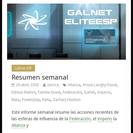
Galnet ESP
Resumen semanal
,
,
29 abril, 3302
zaroca
Alianza
Arissa Lavigny Duval
,
,
,
,
,
Edmun Mahon
Familia Duval
Federación
Galnet
Imperio
,
,
,
Maia
Powerplay
Rahu
Zachary Hudson
Este informe semanal resume las acciones recientes de
las esferas de influencia de la
Federación
, el
Imperio
la
Alianza
y