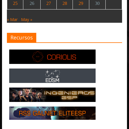
25
26
27
28
29
30
« Mar
May »
Recursos