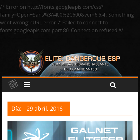
/* Error on http://fonts.googleapis.com/css?
family=Open+Sans%3A400%2C600&ver=6.6.4 : Something
went wrong: cURL error 7: Failed to connect to
fonts.googleapis.com port 80: Connection refused */
Día:
29 abril, 2016