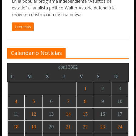
En la popular programa independiente “Asuntos de
estado” el analista político Walter Astoria defendió la
reciente construcción de una nueva
Leer más
Calendario Noticias
abril 3302
L
M
X
J
V
S
D
1
2
3
4
5
6
7
8
9
10
11
12
13
14
15
16
17
18
19
20
21
22
23
24