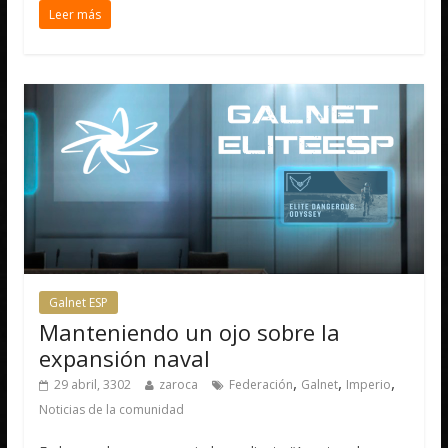
Leer más
Galnet ESP
Manteniendo un ojo sobre la
expansión naval
,
,
,
29 abril, 3302
zaroca
Federación
Galnet
Imperio
Noticias de la comunidad