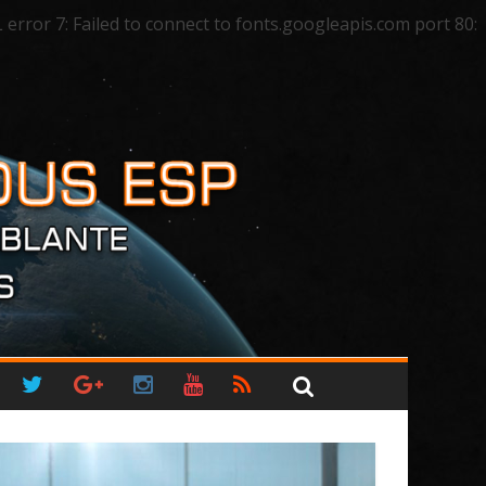
ror 7: Failed to connect to fonts.googleapis.com port 80: