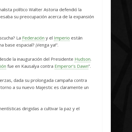
Initiative Concludes
Unica
lista político Walter Astoria defendió la
14 abril, 2026
Txus
0
7 abril, 2026
Tx
resaba su preocupación acerca de la expansión
escucha? La
Federación
y el
Imperio
están
 base espacial? ¡Venga ya!”.
 desde la inauguración del Presidente
Hudson
.
ión
fue en Kausalya contra
Emperor’s Dawn
”.
erzas, dada su prolongada campaña contra
 torno a su nuevo Majestic es claramente un
ísticas dirigidas a cultivar la paz y el