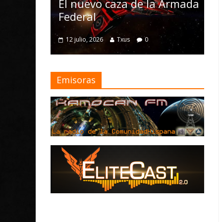
Nomad y numer
 nuevo caza de la Armada
mejoras
deral
4 julio, 2026
Txus
 julio, 2026
Txus
0
Emisoras