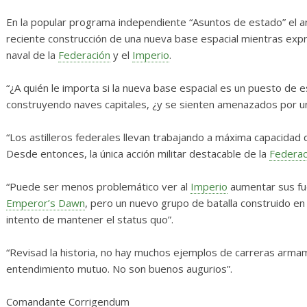
osas
Diario de Desarrollo de
Mayo de 2026
En la popular programa independiente “Asuntos de estado” el ana
reciente construcción de una nueva base espacial mientras exp
0
28 mayo, 2026
Txus
0
naval de la
Federación
y el
Imperio
.
“¿A quién le importa si la nueva base espacial es un puesto de 
construyendo naves capitales, ¿y se sienten amenazados por una
“Los astilleros federales llevan trabajando a máxima capacidad
Desde entonces, la única acción militar destacable de la
Federac
“Puede ser menos problemático ver al
Imperio
aumentar sus fu
Emperor’s Dawn
, pero un nuevo grupo de batalla construido en
intento de mantener el status quo”.
“Revisad la historia, no hay muchos ejemplos de carreras armament
entendimiento mutuo. No son buenos augurios”.
Comandante Corrigendum