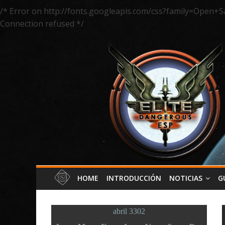
/* Error on http://fonts.googleapis.com/css?family=Open+S
Connection refused */
HOME
INTRODUCCIÓN
NOTICIAS
G
abril 3302