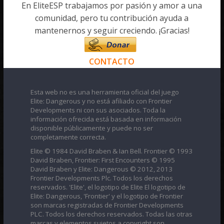
En EliteESP trabajamos por pasión y amor a una
comunidad, pero tu contribución ayuda a
mantenernos y seguir creciendo. ¡Gracias!
CONTACTO
Esta web no es una herramienta oficial del juego
Elite: Dangerous y no está afiliado con Frontier
Developments ni con sus asociados. Toda la
información ofrecida está basada en información
disponible públicamente y puede no ser
completamente correcta.
Elite © 1984 David Braben & Ian Bell. Frontier © 1993
David Braben, Frontier: First Encounters © 1995
David Braben y Elite: Dangerous © 2012, 2013
Frontier Developments Plc. Todos los derechos
reservados. 'Elite', el logotipo de Elite El logotipo de
Elite: Dangerous, 'Frontier' y el logotipo de Frontier
son marcas registradas de Frontier Developments
PLC. Todos los derechos reservados. Todas las otras
marcas y elementos sujetos a copyright son