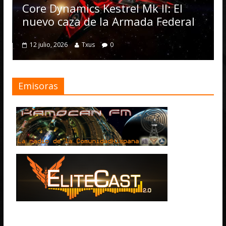
Operat
ore Dynamics Kestrel Mk II: El
numer
uevo caza de la Armada Federal
4 julio, 
12 julio, 2026
Txus
0
Emisoras