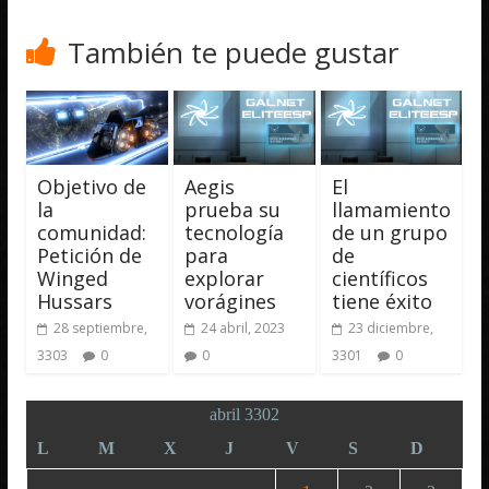
También te puede gustar
Objetivo de
Aegis
El
la
prueba su
llamamiento
comunidad:
tecnología
de un grupo
Petición de
para
de
Winged
explorar
científicos
Hussars
vorágines
tiene éxito
28 septiembre,
24 abril, 2023
23 diciembre,
3303
0
0
3301
0
abril 3302
L
M
X
J
V
S
D