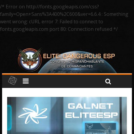
/* Error on http://fonts.googleapis.com/css?
family=Open+Sans%3A400%2C600&ver=6.6.4 : Something
went wrong: cURL error 7: Failed to connect to
fonts.googleapis.com port 80: Connection refused */