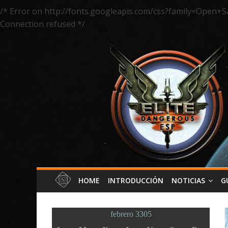
/* Error on http://fonts.googleapis.com/css?family=Open+S
Connection refused */
HOME
INTRODUCCIÓN
NOTICIAS
G
febrero 3305