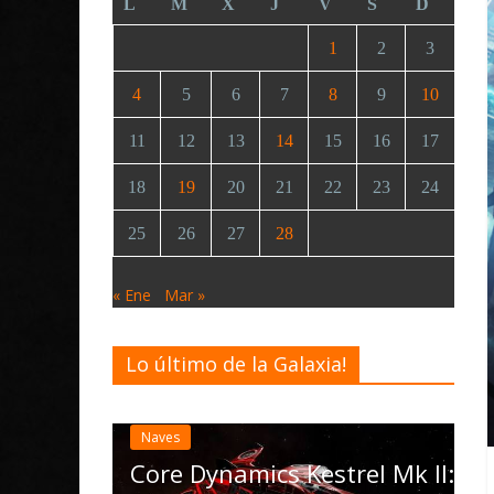
L
M
X
J
V
S
D
1
2
3
4
5
6
7
8
9
10
11
12
13
14
15
16
17
18
19
20
21
22
23
24
25
26
27
28
« Ene
Mar »
Lo último de la Galaxia!
Desarrollo
Noticias
Elite Dangerous reci
actualización 4.4.0: 
las Operations, el ve
namics Kestrel Mk II: