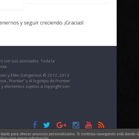
ernos y seguir creciendo. ¡Gracias!
ni con sus asociados. Toda la
cta.
raben y Elite: Dangerous © 2012, 2013
us, 'Frontier' y el logotipo de Frontier
 y elementos sujetos a copyright son
s daots para ofrecer anuncios personalizados. Si continúa navegando está dando s
nlace para mayor información.