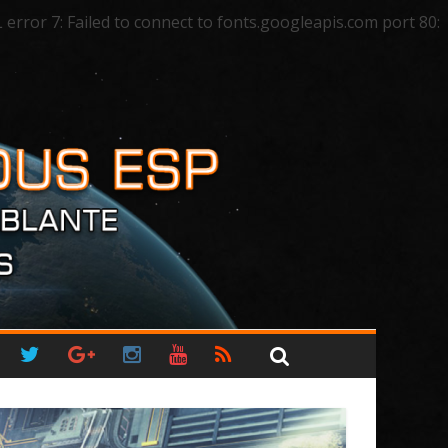
ror 7: Failed to connect to fonts.googleapis.com port 80: