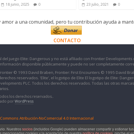
18 junio, 2025
0
23 julio, 2021
0
y amor a una comunidad, pero tu contribución ayuda a manten
CONTACTO
l del juego Elite: Dangerous y no está afiliado con Frontier Developments 
información disponible públicamente y puede no ser completamente corre
 Frontier © 1993 David Braben, Frontier: First Encounters © 1995 David B
echos reservados. 'Elite', el logotipo de Elite El logotipo de Elite: Dangero
evelopments PLC. Todos los derechos reservados. Todas las otras marcas
rios.
Todos los derechos reservados..
iado por
WordPress
e Commons Atribución-NoComercial 4.0 Internacional
ario. Nuestros
socios
(incluidos Google) pueden almacener compartir y estionar tu
as mencionadas cookies y la aceptación de nuestra
política de cookies
, pinche el e