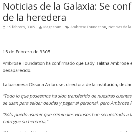
Diario de Desarrollo de
Init
Noticias de la Galaxia: Se con
Mayo de 2026
de la heredera
14 ab
28 mayo, 2026
Txus
0
,
19 febrero, 3305
Magnaram
Ambrose Foundation
Noticias de la
15 de Febrero de 3305
Ambrose Foundation ha confirmado que Lady Talitha Ambrose e
desaparecido.
La baronesa Oksana Ambrose, directora de la institución, decla
“Todo lo que poseemos ha sido transferido de nuestras cuenta
se usan para saldar deudas y pagar al personal, pero Ambrose F
“Sólo puedo asumir que criminales viciosos han secuestrado a l
entregue su herencia.”