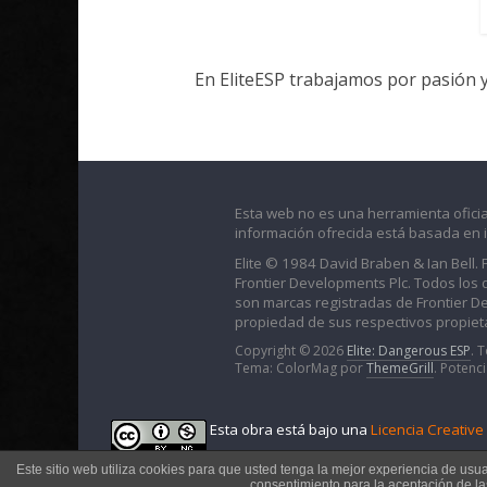
En EliteESP trabajamos por pasión 
Esta web no es una herramienta oficia
información ofrecida está basada en 
Elite © 1984 David Braben & Ian Bell.
Frontier Developments Plc. Todos los der
son marcas registradas de Frontier D
propiedad de sus respectivos propieta
Copyright © 2026
Elite: Dangerous ESP
. 
Tema: ColorMag por
ThemeGrill
. Potenc
Esta obra está bajo una
Licencia Creativ
Este sitio web utiliza cookies para que usted tenga la mejor experiencia de usu
consentimiento para la aceptación de l