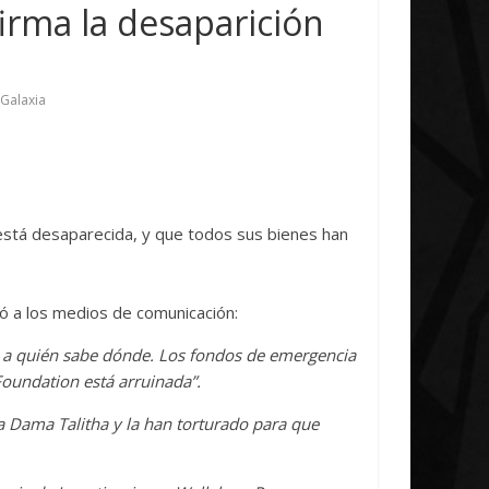
iative Concludes
Unica
firma la desaparición
ril, 2026
Txus
0
7 abril, 2026
Txus
0
 Galaxia
stá desaparecida, y que todos sus bienes han
ró a los medios de comunicación:
s a quién sabe dónde. Los fondos de emergencia
oundation está arruinada”.
a Dama Talitha y la han torturado para que