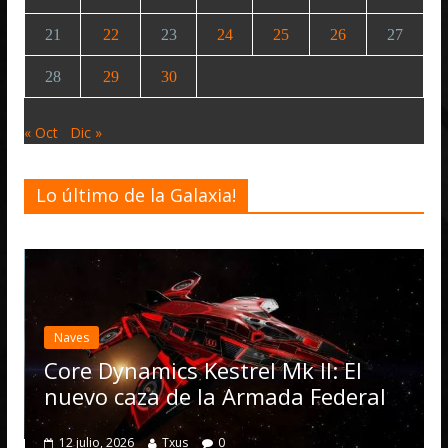
21
22
23
24
25
26
27
28
29
30
« Oct
Dic »
Lo último de la Galaxia!
Desarrollo
Noticias
Elite Dangerous 
actualización 4.4
Operations, el 
s Kestrel Mk II: El
numerosas mejo
de la Armada Federal
4 julio, 2026
Txus
Txus
0