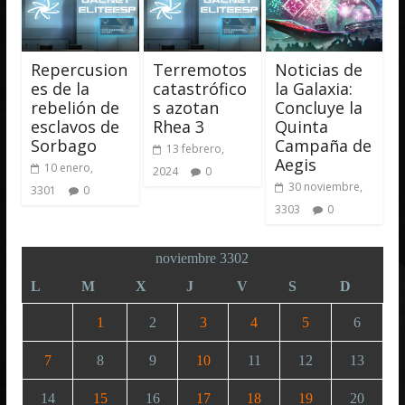
Repercusion
Terremotos
Noticias de
es de la
catastrófico
la Galaxia:
rebelión de
s azotan
Concluye la
esclavos de
Rhea 3
Quinta
Sorbago
Campaña de
13 febrero,
Aegis
10 enero,
2024
0
30 noviembre,
3301
0
3303
0
noviembre 3302
L
M
X
J
V
S
D
1
2
3
4
5
6
7
8
9
10
11
12
13
14
15
16
17
18
19
20