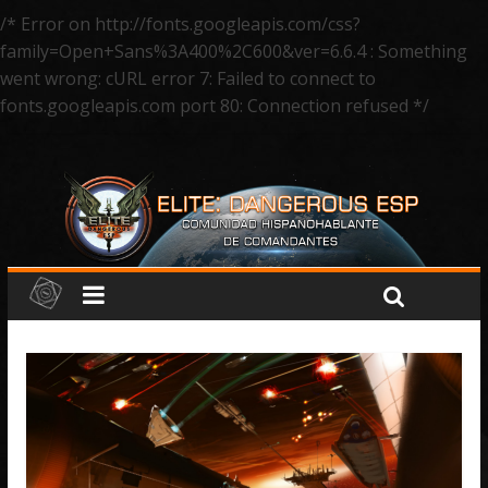
/* Error on http://fonts.googleapis.com/css?
family=Open+Sans%3A400%2C600&ver=6.6.4 : Something
went wrong: cURL error 7: Failed to connect to
fonts.googleapis.com port 80: Connection refused */