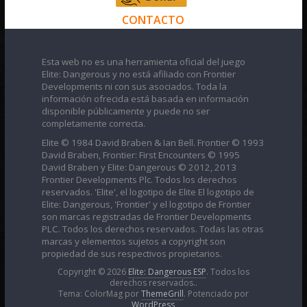
CONTACTO
Esta web no es una herramienta oficial del juego
Elite: Dangerous y no está afiliado con Frontier
Developments ni con sus asociados. Toda la
información ofrecida está basada en información
disponible públicamente y puede no ser
completamente correcta.
Elite © 1984 David Braben & Ian Bell. Frontier © 1993
David Braben, Frontier: First Encounters © 1995
David Braben y Elite: Dangerous © 2012, 2013
Frontier Developments Plc. Todos los derechos
reservados. 'Elite', el logotipo de Elite El logotipo de
Elite: Dangerous, 'Frontier' y el logotipo de Frontier
son marcas registradas de Frontier Developments
PLC. Todos los derechos reservados. Todas las otras
marcas y elementos sujetos a copyright son
propiedad de sus respectivos propietarios.
Copyright © 2026
Elite: Dangerous ESP
. Todos los
derechos reservados..
Tema: ColorMag por
ThemeGrill
. Potenciado por
WordPress