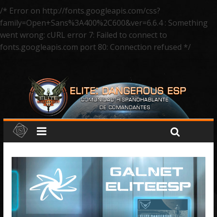
/* Error on http://fonts.googleapis.com/css?
family=Open+Sans%3A400%2C600&ver=6.6.4 : Something
went wrong: cURL error 7: Failed to connect to
fonts.googleapis.com port 80: Connection refused */