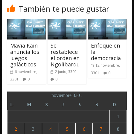
También te puede gustar
Mavia Kain
Se
Enfoque en
anuncia los
restablece
la
juegos
el orden en
democracia
galácticos
Ngolibardu
12 noviembre,
6 noviembre,
2 junio, 3302
3301
0
3301
0
0
noviembre 3301
L
M
X
J
V
S
D
1
2
3
4
5
6
7
8