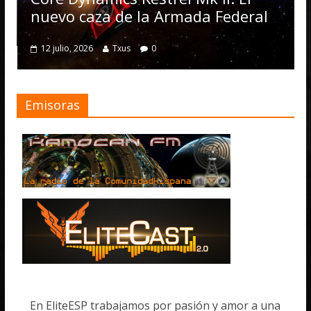
n
nuevo caza de la Armada Federal
12 julio, 2026
Txus
0
Emisoras
En EliteESP trabajamos por pasión y amor a una