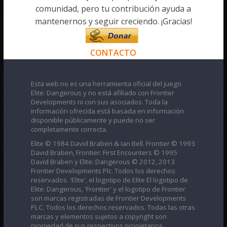
comunidad, pero tu contribución ayuda a
mantenernos y seguir creciendo. ¡Gracias!
CONTACTO
Esta web no es una herramienta oficial del juego
Elite: Dangerous y no está afiliado con Frontier
Developments ni con sus asociados. Toda la
información ofrecida está basada en información
disponible públicamente y puede no ser
completamente correcta.
Elite © 1984 David Braben & Ian Bell. Frontier © 1993
David Braben, Frontier: First Encounters © 1995
David Braben y Elite: Dangerous © 2012, 2013
Frontier Developments Plc. Todos los derechos
reservados. 'Elite', el logotipo de Elite El logotipo de
Elite: Dangerous, 'Frontier' y el logotipo de Frontier
son marcas registradas de Frontier Developments
PLC. Todos los derechos reservados. Todas las otras
marcas y elementos sujetos a copyright son
propiedad de sus respectivos propietarios.