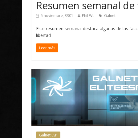
Resumen semanal de 
5 noviembre, 3301
Phil Wu
Galnet
Este resumen semanal destaca algunas de las facci
libertad
Leer más
Galnet ESP