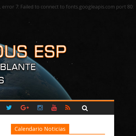
ror 7: Failed to connect to fonts.googleapis.com port 80:
Calendario Noticias