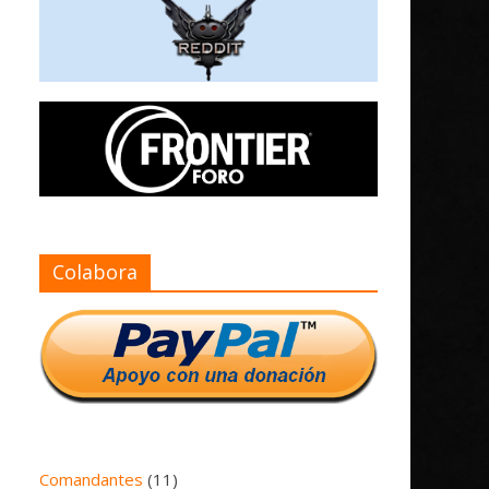
Colabora
Comandantes
(11)