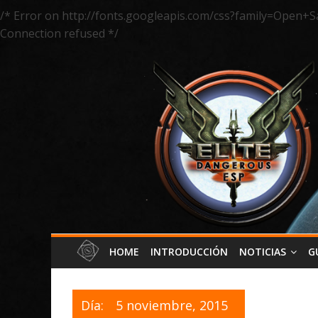
/* Error on http://fonts.googleapis.com/css?family=Open+S
Connection refused */
HOME
INTRODUCCIÓN
NOTICIAS
G
Día:
5 noviembre, 2015