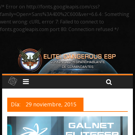
/* Error on http://fonts.googleapis.com/css?
family=Open+Sans%3A400%2C600&ver=6.6.4 : Something
went wrong: cURL error 7: Failed to connect to
fonts.googleapis.com port 80: Connection refused */
Día:
29 noviembre, 2015