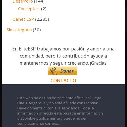
Desarrollo
(144)
Conceptart
(2)
Galnet ESP
(2.285)
Sin categoría
(30)
En EliteESP trabajamos por pasión y amor a una
comunidad, pero tu contribución ayuda a
mantenernos y seguir creciendo. ¡Gracias!
CONTACTO
Esta web no es una herramienta oficial del juego
Elite: Dangerous y no está afiliado con Frontier
Developments ni con sus asociados. Toda la
información ofrecida está basada en información
disponible públicamente y puede no ser
completamente correcta.