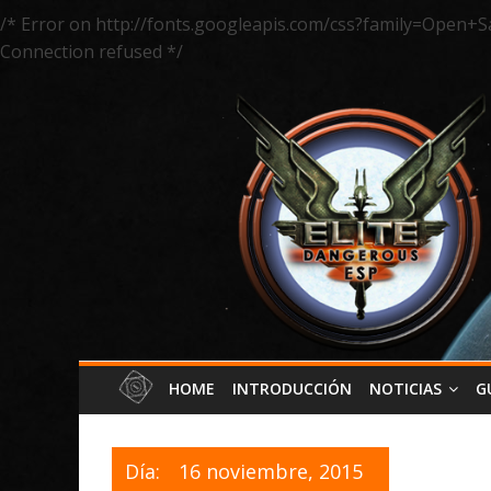
/* Error on http://fonts.googleapis.com/css?family=Open+S
Connection refused */
HOME
INTRODUCCIÓN
NOTICIAS
G
Día:
16 noviembre, 2015