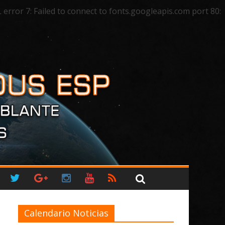
ror 7: Failed to connect to fonts.googleapis.com port 80:
Calendario Noticias