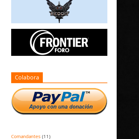
Colabora
Comandantes
(11)