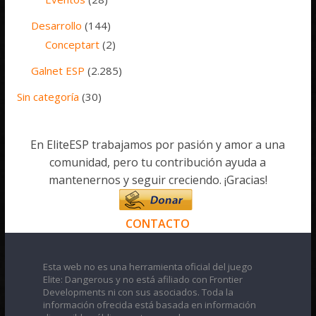
Desarrollo
(144)
Conceptart
(2)
Galnet ESP
(2.285)
Sin categoría
(30)
En EliteESP trabajamos por pasión y amor a una
comunidad, pero tu contribución ayuda a
mantenernos y seguir creciendo. ¡Gracias!
CONTACTO
Esta web no es una herramienta oficial del juego
Elite: Dangerous y no está afiliado con Frontier
Developments ni con sus asociados. Toda la
información ofrecida está basada en información