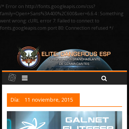
/* Error on http://fonts.googleapis.com/css?
family=Open+Sans%3A400%2C600&ver=6.6.4 : Something
went wrong: cURL error 7: Failed to connect to
fonts.googleapis.com port 80: Connection refused */
Día:
11 noviembre, 2015