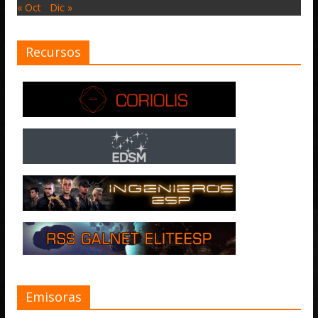
« Oct
Dic »
Recursos
Emisoras