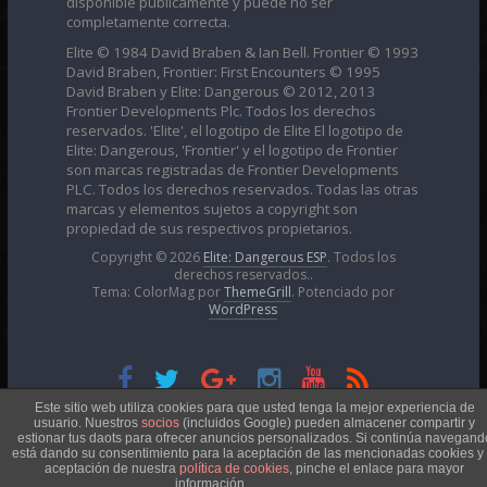
disponible públicamente y puede no ser
completamente correcta.
Elite © 1984 David Braben & Ian Bell. Frontier © 1993
David Braben, Frontier: First Encounters © 1995
David Braben y Elite: Dangerous © 2012, 2013
Frontier Developments Plc. Todos los derechos
reservados. 'Elite', el logotipo de Elite El logotipo de
Elite: Dangerous, 'Frontier' y el logotipo de Frontier
son marcas registradas de Frontier Developments
PLC. Todos los derechos reservados. Todas las otras
marcas y elementos sujetos a copyright son
propiedad de sus respectivos propietarios.
Copyright © 2026
Elite: Dangerous ESP
. Todos los
derechos reservados..
Tema: ColorMag por
ThemeGrill
. Potenciado por
WordPress
Esta obra está bajo una
Licencia Creative Commons
Este sitio web utiliza cookies para que usted tenga la mejor experiencia de
usuario. Nuestros
socios
(incluidos Google) pueden almacener compartir y
estionar tus daots para ofrecer anuncios personalizados. Si continúa navegand
está dando su consentimiento para la aceptación de las mencionadas cookies y 
Atribución-NoComercial 4.0 Internacional
aceptación de nuestra
política de cookies
, pinche el enlace para mayor
información.