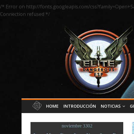
/* Error on http://fonts.googleapis.com/css?family=Open+S
Connection refused */
HOME
INTRODUCCIÓN
NOTICIAS
G
noviembre 3302