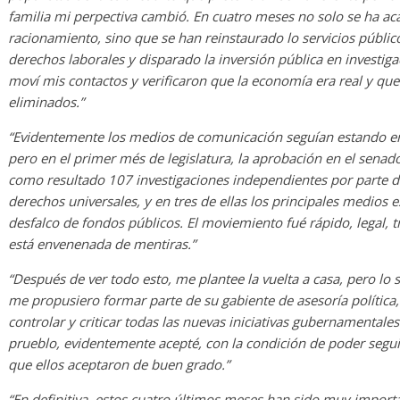
familia mi perpectiva cambió. En cuatro meses no solo se ha ac
racionamiento, sino que se han reinstaurado lo servicios públic
derechos laborales y disparado la inversión pública en investig
moví mis contactos y verificaron que la economía era real y qu
eliminados.”
“Evidentemente los medios de comunicación seguían estando en
pero en el primer més de legislatura, la aprobación en el senad
como resultado 107 investigaciones independientes por parte d
derechos universales, y en tres de ellas los principales medios
desfalco de fondos públicos. El moviemiento fué rápido, legal, t
está envenenada de mentiras.”
“Después de ver todo esto, me plantee la vuelta a casa, pero lo 
me propusiero formar parte de su gabiente de asesoría política
controlar y criticar todas las nuevas iniciativas gubernamentales
prueblo, evidentemente acepté, con la condición de poder seguir
que ellos aceptaron de buen grado.”
“En definitiva, estos cuatro últimos meses han sido muy import