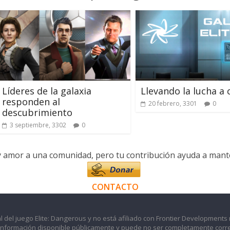
Líderes de la galaxia
Llevando la lucha a 
responden al
20 febrero, 3301
0
descubrimiento
3 septiembre, 3302
0
y amor a una comunidad, pero tu contribución ayuda a manten
CONTACTO
l del juego Elite: Dangerous y no está afiliado con Frontier Developments 
información disponible públicamente y puede no ser completamente corre