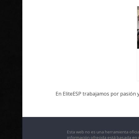
En EliteESP trabajamos por pasión 
Esta web no es una herramienta oficia
información ofrecida está basada en 