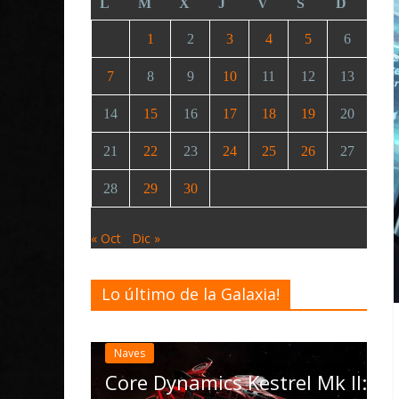
L
M
X
J
V
S
D
1
2
3
4
5
6
7
8
9
10
11
12
13
14
15
16
17
18
19
20
21
22
23
24
25
26
27
28
29
30
« Oct
Dic »
Lo último de la Galaxia!
Desarrollo
Noticias
Elite Dangerous recibe la
actualización 4.4.0: llega
las Operations, el vehícu
cs Kestrel Mk II: