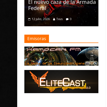
Nomad y numerosas
za de la Armada
mejoras
4 julio, 2026
Txus
0
Txus
0
Emisoras