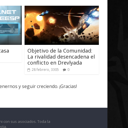
casa
Objetivo de la Comunidad:
La rivalidad desencadena el
conflicto en Drevlyada
28 febrero, 3305
0
ernos y seguir creciendo. ¡Gracias!
ni con sus asociados. Toda la
cta.