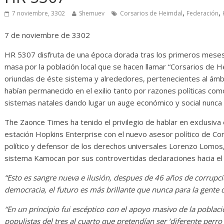
Diario de Desarrollo de
Initiati
,
,
Mayo de 2026
7 noviembre, 3302
Shemuev
Corsarios de Heimdal
Federación
14 abril, 202
7 de noviembre de 3302
28 mayo, 2026
Txus
0
HR 5307 disfruta de una época dorada tras los primeros meses
masa por la población local que se hacen llamar “Corsarios de 
oriundas de éste sistema y alrededores, pertenecientes al ámbito
habían permanecido en el exilio tanto por razones políticas como
sistemas natales dando lugar un auge económico y social nunca a
The Zaonce Times ha tenido el privilegio de hablar en exclusiva 
estación Hopkins Enterprise con el nuevo asesor político de Cor
político y defensor de los derechos universales Lorenzo Lomos,
sistema Kamocan por sus controvertidas declaraciones hacia el 
“Esto es sangre nueva e ilusión, despues de 46 años de corrupc
democracia, el futuro es más brillante que nunca para la gente 
“En un principio fui escéptico con el apoyo masivo de la poblac
populistas del tres al cuarto que pretendían ser ‘diferente perr