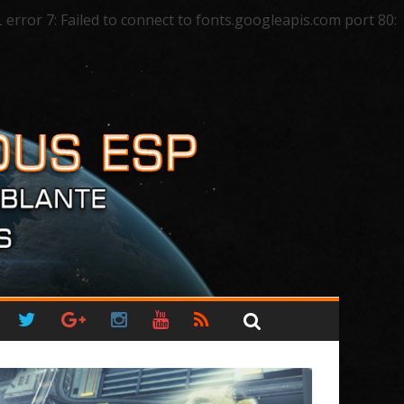
ror 7: Failed to connect to fonts.googleapis.com port 80: