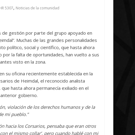
ve Concludes
Unica
,
HR 5307
Noticias de la comunidad
6
Txus
0
7 abril, 2026
Txus
0
 de gestión por parte del grupo apoyado en
Heimdal”. Muchas de las grandes personalidades
 político, social y científico, que hasta ahora
 por la falta de oportunidades, han vuelto a sus
ntes visto en la zona.
en su oficina recientemente establecida en la
sarios de Heimdal, el reconocido analista
 que hasta ahora permanecía exiliado en el
anterior gobierno.
ión, violación de los derechos humanos y de la
de mi pueblo.”
ión hacia los Corsarios, pensaba que eran otros
o con el mismo collar’, pero cuando hablé con mi