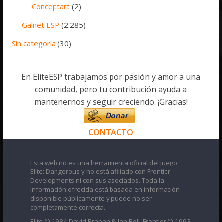
Conceptart
(2)
Galnet ESP
(2.285)
Sin categoría
(30)
En EliteESP trabajamos por pasión y amor a una
comunidad, pero tu contribución ayuda a
mantenernos y seguir creciendo. ¡Gracias!
CONTACTO
Esta web no es una herramienta oficial del juego
Elite: Dangerous y no está afiliado con Frontier
Developments ni con sus asociados. Toda la
información ofrecida está basada en información
disponible públicamente y puede no ser
completamente correcta.
Elite © 1984 David Braben & Ian Bell. Frontier © 1993