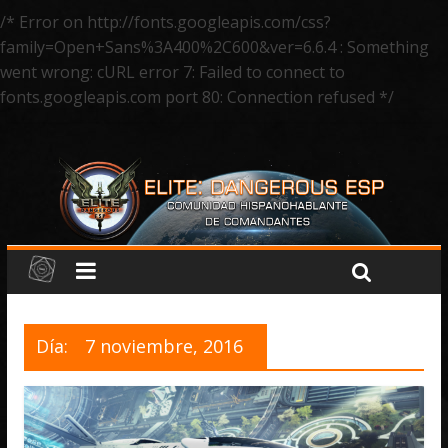
/* Error on http://fonts.googleapis.com/css?
family=Open+Sans%3A400%2C600&ver=6.6.4 : Something
went wrong: cURL error 7: Failed to connect to
fonts.googleapis.com port 80: Connection refused */
Día:
7 noviembre, 2016