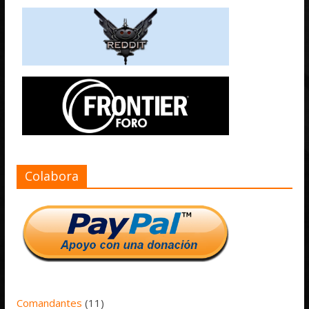
Colabora
Comandantes
(11)