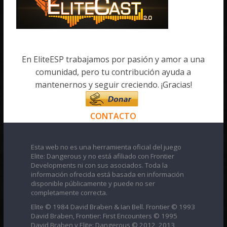
En EliteESP trabajamos por pasión y amor a una
comunidad, pero tu contribución ayuda a
mantenernos y seguir creciendo. ¡Gracias!
CONTACTO
Esta web no es una herramienta oficial del juego
Elite: Dangerous y no está afiliado con Frontier
Developments ni con sus asociados. Toda la
información ofrecida está basada en información
disponible públicamente y puede no ser
completamente correcta.
Elite © 1984 David Braben & Ian Bell. Frontier © 1993
David Braben, Frontier: First Encounters © 1995
David Braben y Elite: Dangerous © 2012, 2013