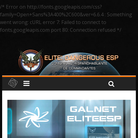
/* Error on http://fonts.googleapis.com/css?
family=Open+Sans%3A400%2C600&ver=6.6.4 : Something
went wrong: cURL error 7: Failed to connect to
fonts.googleapis.com port 80: Connection refused */