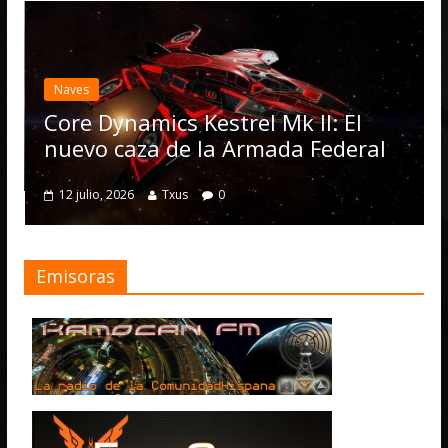
Des
El
act
Naves
Op
Core Dynamics Kestrel Mk II: El
nu
nuevo caza de la Armada Federal
4 
12 julio, 2026
Txus
0
Emisoras