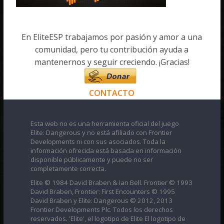
En EliteESP trabajamos por pasión y amor a una
comunidad, pero tu contribución ayuda a
mantenernos y seguir creciendo. ¡Gracias!
CONTACTO
Esta web no es una herramienta oficial del juego
Elite: Dangerous y no está afiliado con Frontier
Developments ni con sus asociados. Toda la
información ofrecida está basada en información
disponible públicamente y puede no ser
completamente correcta.
Elite © 1984 David Braben & Ian Bell. Frontier © 1993
David Braben, Frontier: First Encounters © 1995
David Braben y Elite: Dangerous © 2012, 2013
Frontier Developments Plc. Todos los derechos
reservados. 'Elite', el logotipo de Elite El logotipo de