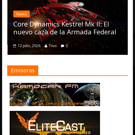
Elit
actu
Naves
Ope
Core Dynamics Kestrel Mk II: El
num
nuevo caza de la Armada Federal
4 jul
12 julio, 2026
Txus
0
Emisoras