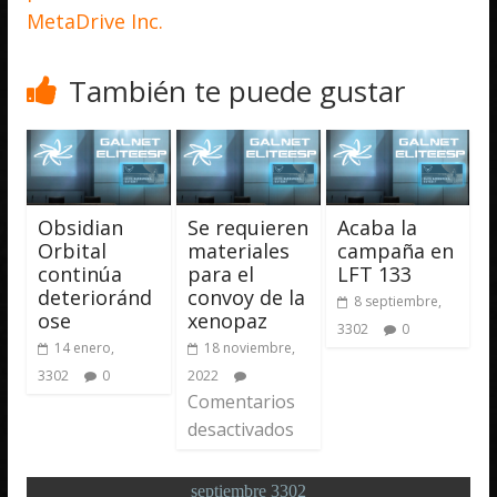
MetaDrive Inc.
También te puede gustar
Obsidian
Se requieren
Acaba la
Orbital
materiales
campaña en
continúa
para el
LFT 133
deterioránd
convoy de la
8 septiembre,
ose
xenopaz
3302
0
14 enero,
18 noviembre,
3302
0
2022
Comentarios
desactivados
septiembre 3302