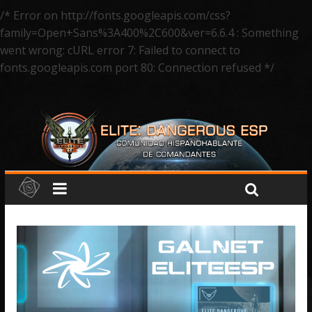
/* Error on http://fonts.googleapis.com/css?
family=Open+Sans%3A400%2C600&ver=6.6.4 : Something
went wrong: cURL error 7: Failed to connect to
fonts.googleapis.com port 80: Connection refused */