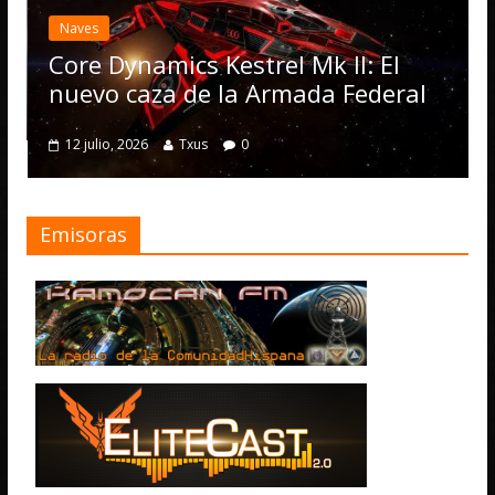
Elite Dange
actualizació
Operations,
namics Kestrel Mk II: El
numerosas 
caza de la Armada Federal
4 julio, 2026
T
2026
Txus
0
Emisoras