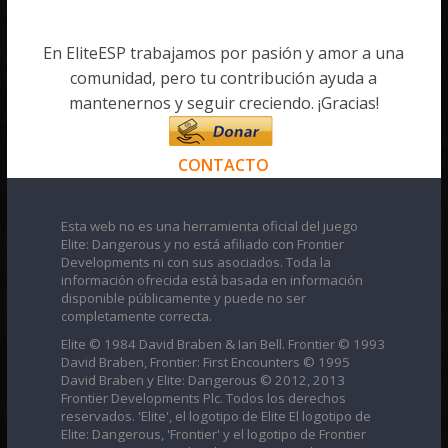
En EliteESP trabajamos por pasión y amor a una
comunidad, pero tu contribución ayuda a
mantenernos y seguir creciendo. ¡Gracias!
CONTACTO
Esta web no es una herramienta oficial del juego
Elite: Dangerous y no está afiliado con Frontier
Developments ni con sus asociados. Toda la
información ofrecida está basada en información
disponible públicamente y puede no ser
completamente correcta.
Elite © 1984 David Braben & Ian Bell. Frontier © 1993
David Braben, Frontier: First Encounters © 1995
David Braben y Elite: Dangerous © 2012, 2013
Frontier Developments Plc. Todos los derechos
reservados. 'Elite', el logotipo de Elite El logotipo de
Elite: Dangerous, 'Frontier' y el logotipo de Frontier