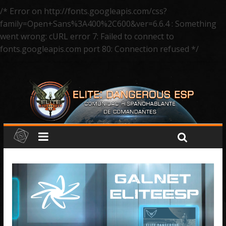
/* Error on http://fonts.googleapis.com/css?
family=Open+Sans%3A400%2C600&ver=6.6.4 : Something
went wrong: cURL error 7: Failed to connect to
fonts.googleapis.com port 80: Connection refused */