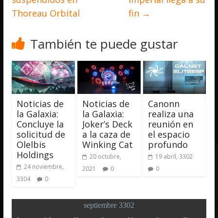
Thoreau Orbital
fin
→
También te puede gustar
Noticias de
Noticias de
Canonn
la Galaxia:
la Galaxia:
realiza una
Concluye la
Joker’s Deck
reunión en
solicitud de
a la caza de
el espacio
Olelbis
Winking Cat
profundo
Holdings
20 octubre,
19 abril, 3302
24 noviembre,
2021
0
0
3304
0
septiembre 3302