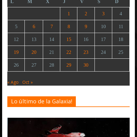
L
M
X
J
V
S
D
1
2
3
4
5
6
7
8
9
10
11
12
13
14
15
16
17
18
19
20
21
22
23
24
25
26
27
28
29
30
« Ago
Oct »
Lo último de la Galaxia!
Desarrollo
Noti