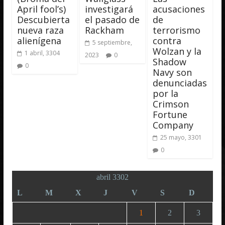
April fool’s)
investigará
acusaciones
Descubierta
el pasado de
de
nueva raza
Rackham
terrorismo
alienígena
contra
5 septiembre,
Wolzan y la
1 abril, 3304
2023
0
Shadow
0
Navy son
denunciadas
por la
Crimson
Fortune
Company
25 mayo, 3301
0
abril 3302
L
M
X
J
V
S
D
1
2
3