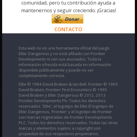
comunidad, pero tu contribución ayuda a
mantenernos y seguir creciendo. ¡Gracias!
CONTACTO
Esta web no es una herramienta oficial del juego
Elite: Dangerous y no está afiliado con Frontier
Developments ni con sus asociados. Toda la
información ofrecida está basada en información
disponible públicamente y puede no ser
completamente correcta.
Elite © 1984 David Braben & Ian Bell. Frontier © 1993
David Braben, Frontier: First Encounters © 1995
David Braben y Elite: Dangerous © 2012, 2013
Frontier Developments Plc. Todos los derechos
reservados. 'Elite', el logotipo de Elite El logotipo de
Elite: Dangerous, 'Frontier' y el logotipo de Frontier
son marcas registradas de Frontier Developments
PLC. Todos los derechos reservados. Todas las otras
marcas y elementos sujetos a copyright son
propiedad de sus respectivos propietarios.