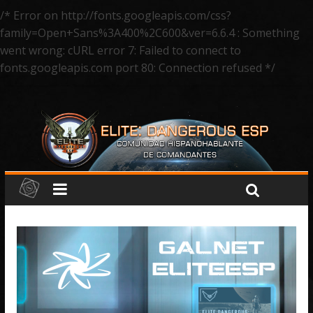
/* Error on http://fonts.googleapis.com/css?
family=Open+Sans%3A400%2C600&ver=6.6.4 : Something
went wrong: cURL error 7: Failed to connect to
fonts.googleapis.com port 80: Connection refused */