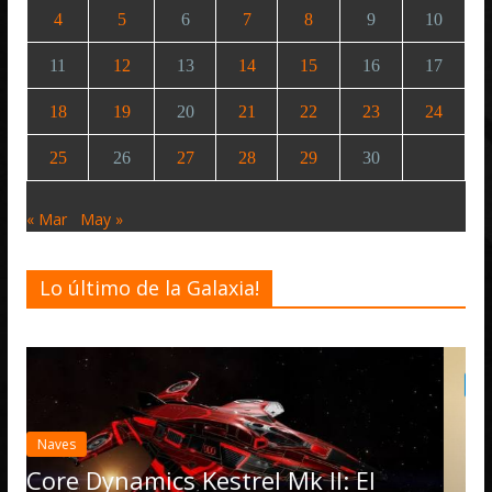
4
5
6
7
8
9
10
11
12
13
14
15
16
17
18
19
20
21
22
23
24
25
26
27
28
29
30
« Mar
May »
Lo último de la Galaxia!
Desarrollo
Noticias
Elite Dangerous recibe la
actualización 4.4.0: llega
Operations, el vehículo 
l Mk II: El