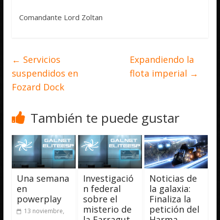
Comandante Lord Zoltan
←
Servicios
Expandiendo la
suspendidos en
flota imperial
→
Fozard Dock
También te puede gustar
Una semana
Investigació
Noticias de
en
n federal
la galaxia:
powerplay
sobre el
Finaliza la
misterio de
petición del
13 noviembre,
la Farragut
Harma