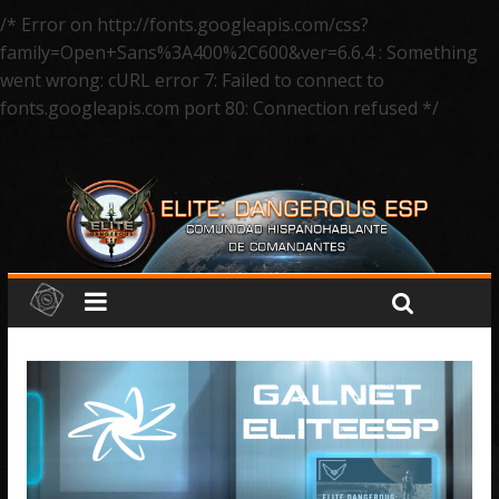
/* Error on http://fonts.googleapis.com/css?
family=Open+Sans%3A400%2C600&ver=6.6.4 : Something
went wrong: cURL error 7: Failed to connect to
fonts.googleapis.com port 80: Connection refused */