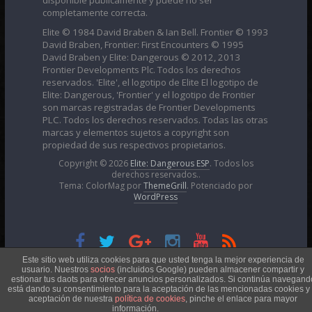
completamente correcta.
Elite © 1984 David Braben & Ian Bell. Frontier © 1993
David Braben, Frontier: First Encounters © 1995
David Braben y Elite: Dangerous © 2012, 2013
Frontier Developments Plc. Todos los derechos
reservados. 'Elite', el logotipo de Elite El logotipo de
Elite: Dangerous, 'Frontier' y el logotipo de Frontier
son marcas registradas de Frontier Developments
PLC. Todos los derechos reservados. Todas las otras
marcas y elementos sujetos a copyright son
propiedad de sus respectivos propietarios.
Copyright © 2026
Elite: Dangerous ESP
. Todos los
derechos reservados..
Tema: ColorMag por
ThemeGrill
. Potenciado por
WordPress
Esta obra está bajo una
Licencia Creative Commons
Este sitio web utiliza cookies para que usted tenga la mejor experiencia de
usuario. Nuestros
socios
(incluidos Google) pueden almacener compartir y
estionar tus daots para ofrecer anuncios personalizados. Si continúa navegand
está dando su consentimiento para la aceptación de las mencionadas cookies y 
Atribución-NoComercial 4.0 Internacional
aceptación de nuestra
política de cookies
, pinche el enlace para mayor
información.