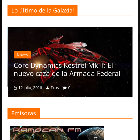
Lo último de la Galaxia!
Desarrollo
N
Elite Dan
actualizac
Operation
Dynamics Kestrel Mk II: El
numerosa
o caza de la Armada Federal
4 julio, 2026
o, 2026
Txus
0
Emisoras