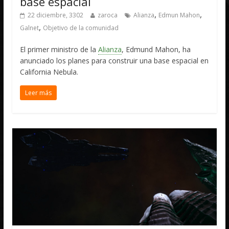
base espacial
,
,
22 diciembre, 3302
zaroca
Alianza
Edmun Mahon
,
Galnet
Objetivo de la comunidad
El primer ministro de la
Alianza
, Edmund Mahon, ha
anunciado los planes para construir una base espacial en
California Nebula.
Leer más