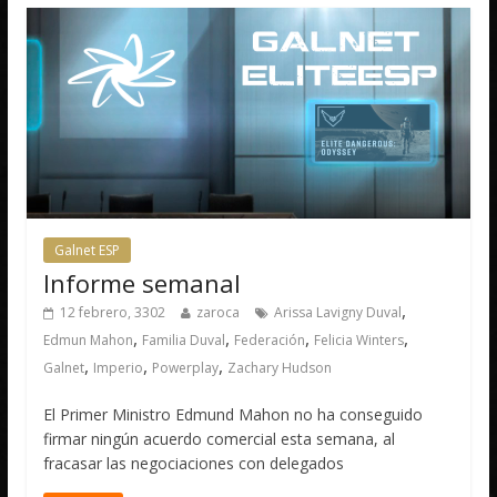
Galnet ESP
Informe semanal
,
12 febrero, 3302
zaroca
Arissa Lavigny Duval
,
,
,
,
Edmun Mahon
Familia Duval
Federación
Felicia Winters
,
,
,
Galnet
Imperio
Powerplay
Zachary Hudson
El Primer Ministro Edmund Mahon no ha conseguido
firmar ningún acuerdo comercial esta semana, al
fracasar las negociaciones con delegados