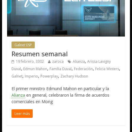
Galnet ESP
Resumen semanal
,
19 febrero, 3302
zaroca
Alianza
Arissa Lavigny
,
,
,
,
,
Duval
Edmun Mahon
Familia Duval
Federación
Felicia Winters
,
,
,
Galnet
Imperio
Powerplay
Zachary Hudson
El primer ministro Edmund Mahon en particular y la
Alianza
en general, celebraron la firma de acuerdos
comerciales en Mong
Leer más