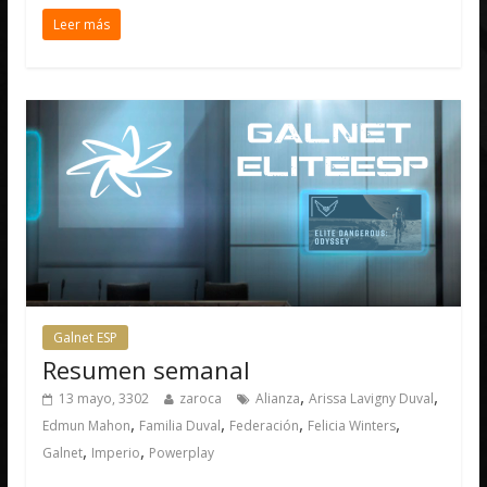
Leer más
Galnet ESP
Resumen semanal
,
,
13 mayo, 3302
zaroca
Alianza
Arissa Lavigny Duval
,
,
,
,
Edmun Mahon
Familia Duval
Federación
Felicia Winters
,
,
Galnet
Imperio
Powerplay