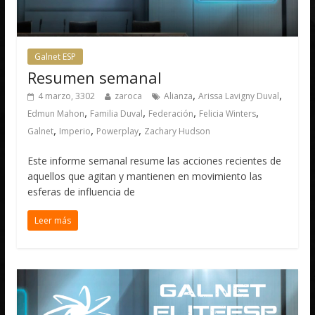
Galnet ESP
Resumen semanal
,
,
4 marzo, 3302
zaroca
Alianza
Arissa Lavigny Duval
,
,
,
,
Edmun Mahon
Familia Duval
Federación
Felicia Winters
,
,
,
Galnet
Imperio
Powerplay
Zachary Hudson
Este informe semanal resume las acciones recientes de
aquellos que agitan y mantienen en movimiento las
esferas de influencia de
Leer más