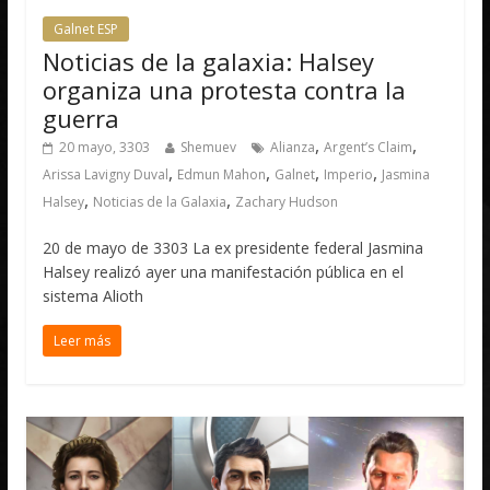
Galnet ESP
Noticias de la galaxia: Halsey
organiza una protesta contra la
guerra
,
,
20 mayo, 3303
Shemuev
Alianza
Argent’s Claim
,
,
,
,
Arissa Lavigny Duval
Edmun Mahon
Galnet
Imperio
Jasmina
,
,
Halsey
Noticias de la Galaxia
Zachary Hudson
20 de mayo de 3303 La ex presidente federal Jasmina
Halsey realizó ayer una manifestación pública en el
sistema Alioth
Leer más