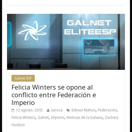
Galnet ESP
Felicia Winters se opone al
conflicto entre Federación e
Imperio
,
,
13 agosto, 3302
zaroca
Edmun Mahon
Federación
,
,
,
,
Felicia Winters
Galnet
Imperio
Noticias de la Galaxia
Zachary
Hudson