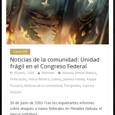
Galnet ESP
Noticias de la comunidad: Unidad
frágil en el Congreso Federal
,
,
30 junio, 3303
Shemuev
Alianza
Edmun Mahon
,
,
,
,
Federación
Felicia Winters
Galnet
Jasmina Halsey
Kappa
,
,
,
Fornacis
Noticias de la comunidad
Thargoides
Zachary
Hudson
30 de junio de 3303 Tras los inquietantes informes
sobre ataques a naves federales en Pleiades Nebula, el
rencor partidista