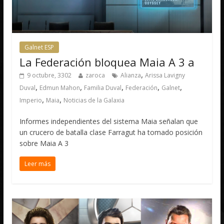
Galnet ESP
La Federación bloquea Maia A 3 a
,
9 octubre, 3302
zaroca
Alianza
Arissa Lavigny
,
,
,
,
,
Duval
Edmun Mahon
Familia Duval
Federación
Galnet
,
,
Imperio
Maia
Noticias de la Galaxia
Informes independientes del sistema Maia señalan que
un crucero de batalla clase Farragut ha tomado posición
sobre Maia A 3
Leer más