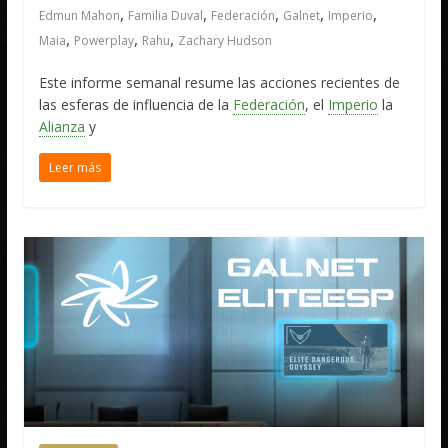
,
,
,
,
,
Edmun Mahon
Familia Duval
Federación
Galnet
Imperio
,
,
,
Maia
Powerplay
Rahu
Zachary Hudson
Este informe semanal resume las acciones recientes de
las esferas de influencia de la
Federación
, el
Imperio
la
Alianza
y
Leer más