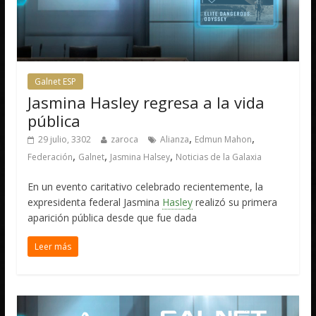
Galnet ESP
Jasmina Hasley regresa a la vida
pública
,
,
29 julio, 3302
zaroca
Alianza
Edmun Mahon
,
,
,
Federación
Galnet
Jasmina Halsey
Noticias de la Galaxia
En un evento caritativo celebrado recientemente, la
expresidenta federal Jasmina
Hasley
realizó su primera
aparición pública desde que fue dada
Leer más