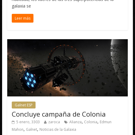
galaxia se
Leer más
Galnet ESP
Concluye campaña de Colonia
,
,
5 enero, 3303
zaroca
Alianza
Colonia
Edmun
,
,
Mahon
Galnet
Noticias de la Galaxia