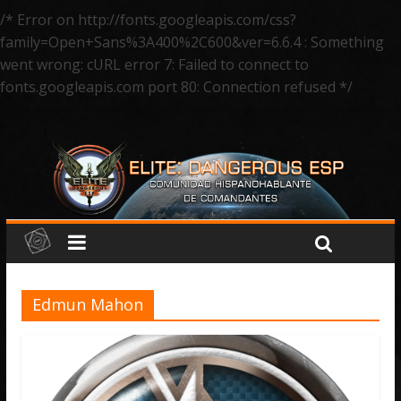
/* Error on http://fonts.googleapis.com/css?
family=Open+Sans%3A400%2C600&ver=6.6.4 : Something
went wrong: cURL error 7: Failed to connect to
fonts.googleapis.com port 80: Connection refused */
Edmun Mahon