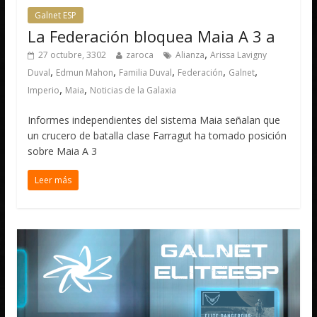
Galnet ESP
La Federación bloquea Maia A 3 a
,
27 octubre, 3302
zaroca
Alianza
Arissa Lavigny
,
,
,
,
,
Duval
Edmun Mahon
Familia Duval
Federación
Galnet
,
,
Imperio
Maia
Noticias de la Galaxia
Informes independientes del sistema Maia señalan que
un crucero de batalla clase Farragut ha tomado posición
sobre Maia A 3
Leer más