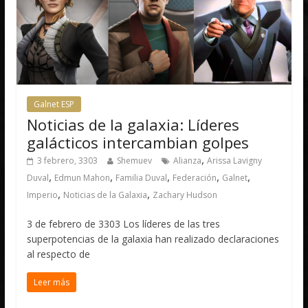
Galnet ESP
Noticias de la galaxia: Líderes
galácticos intercambian golpes
,
3 febrero, 3303
Shemuev
Alianza
Arissa Lavigny
,
,
,
,
,
Duval
Edmun Mahon
Familia Duval
Federación
Galnet
,
,
Imperio
Noticias de la Galaxia
Zachary Hudson
3 de febrero de 3303 Los líderes de las tres
superpotencias de la galaxia han realizado declaraciones
al respecto de
Leer más