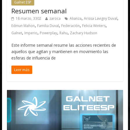
Galnet ESP
Resumen semanal
,
,
18 marzo, 3302
zaroca
Alianza
Arissa Lavigny Duval
,
,
,
,
Edmun Mahon
Familia Duval
Federación
Felicia Winters
,
,
,
,
Galnet
Imperio
Powerplay
Rahu
Zachary Hudson
Este informe semanal resume las acciones recientes de
aquellos que agitan y mantienen en movimiento las
esferas de influencia de
Leer más