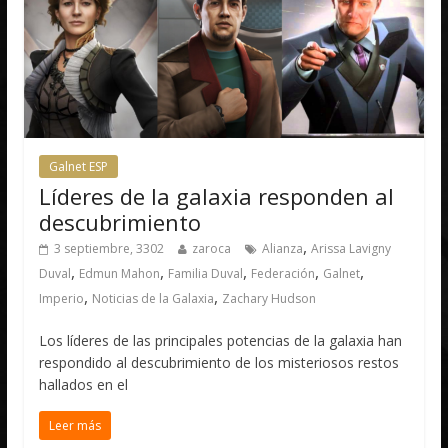
Galnet ESP
Líderes de la galaxia responden al
descubrimiento
,
3 septiembre, 3302
zaroca
Alianza
Arissa Lavigny
,
,
,
,
,
Duval
Edmun Mahon
Familia Duval
Federación
Galnet
,
,
Imperio
Noticias de la Galaxia
Zachary Hudson
Los líderes de las principales potencias de la galaxia han
respondido al descubrimiento de los misteriosos restos
hallados en el
Leer más