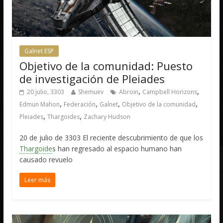
Galnet ESP
Objetivo de la comunidad: Puesto
de investigación de Pleiades
,
,
20 julio, 3303
Shemuev
Abroin
Campbell Horizons
,
,
,
,
Edmun Mahon
Federación
Galnet
Objetivo de la comunidad
,
,
Pleiades
Thargoides
Zachary Hudson
20 de julio de 3303 El reciente descubrimiento de que los
Thargoide
s han regresado al espacio humano han
causado revuelo
Leer más