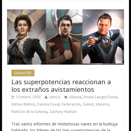
Galnet ESP
Las superpotencias reaccionan a
los extraños avistamientos
,
,
13 enero, 3303
zaroca
Alianza
Arissa Lavigny Duval
,
,
,
,
,
Edmun Mahon
Familia Duval
Federación
Galnet
Imperio
,
Noticias de la Galaxia
Zachary Hudson
Tras varios informes de misteriosas naves en la burbuja
habitada, los líderes de las tres superpotencias de la